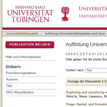
Auflistung Universitätsbibliographie nach Au
DSpace Repositorium (Manakin basiert)
Universitätsbibliographie
→
Auflistung Universitätsbibliographie nach Autor
Auflistung Univer
PUBLIKATION MELDEN
0-9
A
B
C
D
E
F
G
H
I
J
K
L
Hilfe und Informationen
Oder geben Sie die ersten Bu
Stöbern
Sortiert nach:
Erscheinungsdatum
Autoren
Anzeige der Dokumente 1-3
Titel
Exploring and visualizing 
DDC-Klassifikation
Hinrichs, Marie
;
Lawrence, Ri
Frege, Hankel, and formali