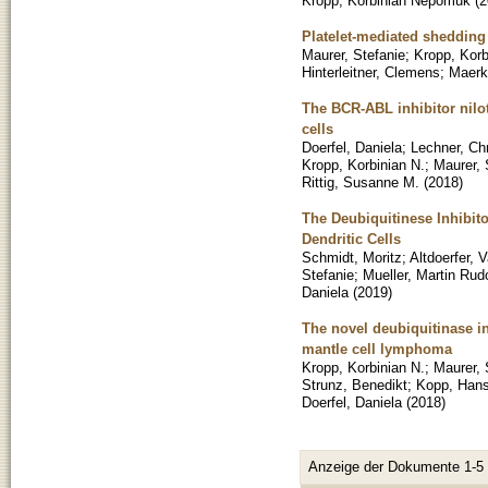
Kropp, Korbinian Nepomuk
(
2
Platelet-mediated shedding
Maurer, Stefanie
;
Kropp, Kor
Hinterleitner, Clemens
;
Maerkl
The BCR-ABL inhibitor nilo
cells
Doerfel, Daniela
;
Lechner, Chr
Kropp, Korbinian N.
;
Maurer, 
Rittig, Susanne M.
(
2018
)
The Deubiquitinese Inhibit
Dendritic Cells
Schmidt, Moritz
;
Altdoerfer, 
Stefanie
;
Mueller, Martin Rudo
Daniela
(
2019
)
The novel deubiquitinase i
mantle cell lymphoma
Kropp, Korbinian N.
;
Maurer, 
Strunz, Benedikt
;
Kopp, Han
Doerfel, Daniela
(
2018
)
Anzeige der Dokumente 1-5