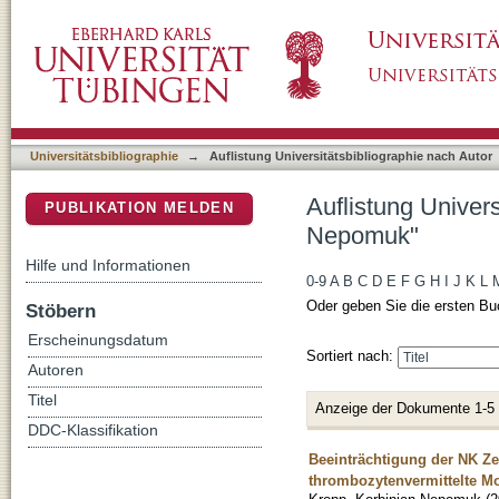
Auflistung Universitätsbibliographie nach A
DSpace Repositorium (Manakin basiert)
Universitätsbibliographie
→
Auflistung Universitätsbibliographie nach Autor
Auflistung Univer
PUBLIKATION MELDEN
Nepomuk"
Hilfe und Informationen
0-9
A
B
C
D
E
F
G
H
I
J
K
L
Oder geben Sie die ersten Bu
Stöbern
Erscheinungsdatum
Sortiert nach:
Autoren
Titel
Anzeige der Dokumente 1-5
DDC-Klassifikation
Beeinträchtigung der NK Z
thrombozytenvermittelte 