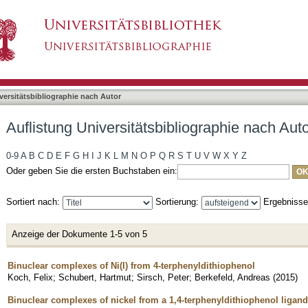
liographie nach Autor "Koch, Felix"
asiert)
versitätsbibliographie nach Autor
Auflistung Universitätsbibliographie nach Auto
0-9
A
B
C
D
E
F
G
H
I
J
K
L
M
N
O
P
Q
R
S
T
U
V
W
X
Y
Z
Oder geben Sie die ersten Buchstaben ein:
Sortiert nach:
Sortierung:
Ergebniss
Anzeige der Dokumente 1-5 von 5
Binuclear complexes of Ni(I) from 4-terphenyldithiophenol
Koch, Felix
;
Schubert, Hartmut
;
Sirsch, Peter
;
Berkefeld, Andreas
(
2015
)
Binuclear complexes of nickel from a 1,4-terphenyldithiophenol ligand 