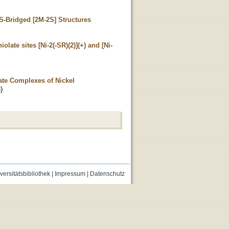
-Bridged [2M-2S] Structures
olate sites [Ni-2(-SR)(2)](+) and [Ni-
ate Complexes of Nickel
6
)
versitätsbibliothek
|
Impressum
|
Datenschutz