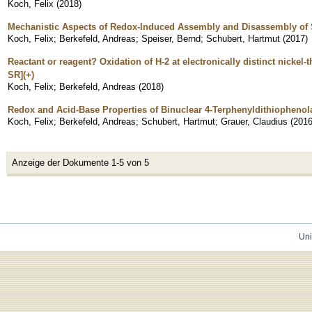
Koch, Felix
(
2018
)
Mechanistic Aspects of Redox-Induced Assembly and Disassembly of S
Koch, Felix
;
Berkefeld, Andreas
;
Speiser, Bernd
;
Schubert, Hartmut
(
2017
)
Reactant or reagent? Oxidation of H-2 at electronically distinct nickel-thi
SR](+)
Koch, Felix
;
Berkefeld, Andreas
(
2018
)
Redox and Acid-Base Properties of Binuclear 4-Terphenyldithiophenol
Koch, Felix
;
Berkefeld, Andreas
;
Schubert, Hartmut
;
Grauer, Claudius
(
201
Anzeige der Dokumente 1-5 von 5
Uni