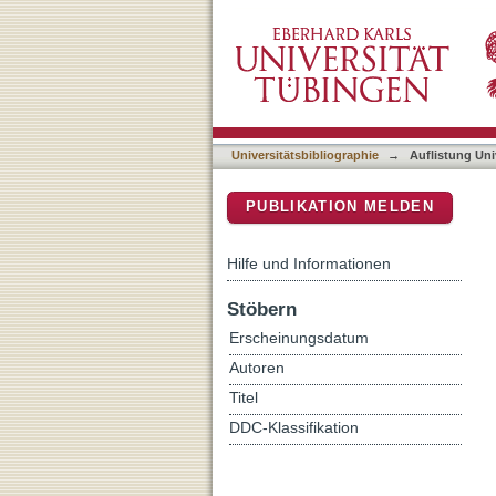
Auflistung Universitätsbib
DSpace Repositorium (Manakin b
Universitätsbibliographie
→
Auflistung Uni
PUBLIKATION MELDEN
Hilfe und Informationen
Stöbern
Erscheinungsdatum
Autoren
Titel
DDC-Klassifikation