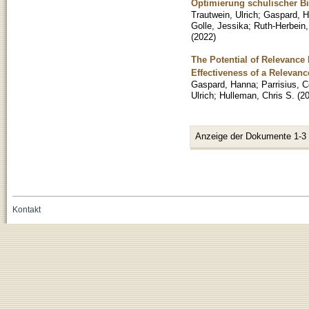
Optimierung schulischer Bi
Trautwein, Ulrich
;
Gaspard, 
Golle, Jessika
;
Ruth-Herbein,
(
2022
)
The Potential of Relevance 
Effectiveness of a Relevan
Gaspard, Hanna
;
Parrisius, C
Ulrich
;
Hulleman, Chris S.
(
2
Anzeige der Dokumente 1-3
Kontakt