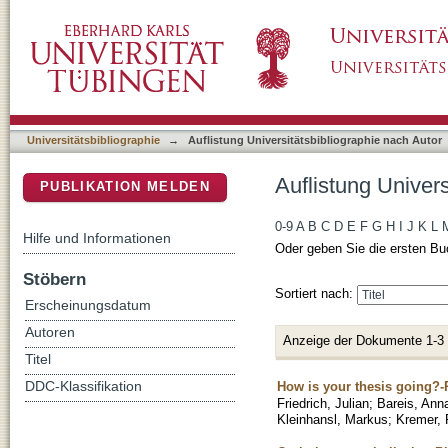
Auflistung Universitätsbibliographie nach Au
DSpace Repositorium (Manakin basiert)
Universitätsbibliographie
→
Auflistung Universitätsbibliographie nach Autor
Auflistung Univer
PUBLIKATION MELDEN
0-9
A
B
C
D
E
F
G
H
I
J
K
L
Hilfe und Informationen
Oder geben Sie die ersten Bu
Stöbern
Sortiert nach:
Erscheinungsdatum
Autoren
Anzeige der Dokumente 1-3
Titel
How is your thesis going?-
DDC-Klassifikation
Friedrich, Julian
;
Bareis, Ann
Kleinhansl, Markus
;
Kremer, 