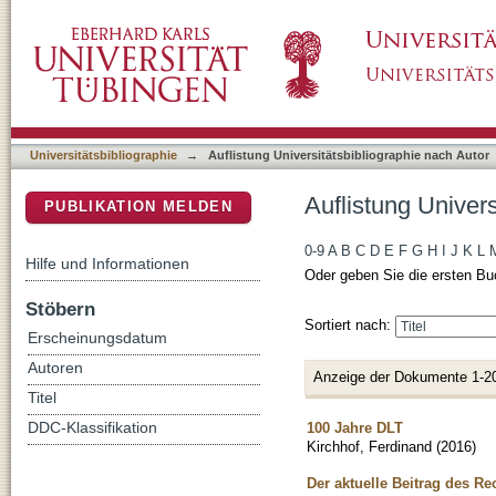
Auflistung Universitätsbibliographie nach Aut
DSpace Repositorium (Manakin basiert)
Universitätsbibliographie
→
Auflistung Universitätsbibliographie nach Autor
Auflistung Univers
PUBLIKATION MELDEN
0-9
A
B
C
D
E
F
G
H
I
J
K
L
Hilfe und Informationen
Oder geben Sie die ersten Bu
Stöbern
Sortiert nach:
Erscheinungsdatum
Autoren
Anzeige der Dokumente 1-2
Titel
100 Jahre DLT
DDC-Klassifikation
Kirchhof, Ferdinand
(
2016
)
Der aktuelle Beitrag des R