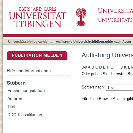
Auflistung Universitätsbibliographie nach Au
DSpace Repositorium (Manakin basiert)
Universitätsbibliographie
→
Auflistung Universitätsbibliographie nach Autor
Auflistung Univer
PUBLIKATION MELDEN
0-9
A
B
C
D
E
F
G
H
I
J
K
L
Hilfe und Informationen
Oder geben Sie die ersten Bu
Stöbern
Sortiert nach:
Erscheinungsdatum
Für diese Browse-Ansicht gib
Autoren
Titel
DDC-Klassifikation