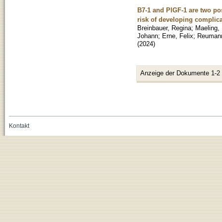
B7-1 and PlGF-1 are two pos
risk of developing complica
Breinbauer, Regina
;
Maeling, 
Johann
;
Erne, Felix
;
Reumann
(
2024
)
Anzeige der Dokumente 1-2
Kontakt