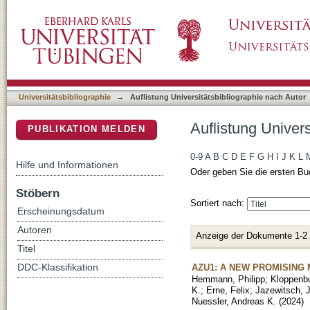
Auflistung Universitätsbibliographie nach Au
DSpace Repositorium (Manakin basiert)
Universitätsbibliographie
→
Auflistung Universitätsbibliographie nach Autor
Auflistung Univer
PUBLIKATION MELDEN
0-9
A
B
C
D
E
F
G
H
I
J
K
L
Hilfe und Informationen
Oder geben Sie die ersten Bu
Stöbern
Sortiert nach:
Erscheinungsdatum
Autoren
Anzeige der Dokumente 1-2
Titel
AZU1: A NEW PROMISING
DDC-Klassifikation
Hemmann, Philipp
;
Kloppenbu
K.
;
Erne, Felix
;
Jazewitsch, 
Nuessler, Andreas K.
(
2024
)