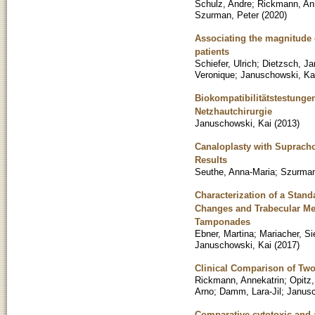
Schulz, Andre
;
Rickmann, An
Szurman, Peter
(
2020
)
Associating the magnitude o
patients
Schiefer, Ulrich
;
Dietzsch, J
Veronique
;
Januschowski, Ka
Biokompatibilitätstestungen
Netzhautchirurgie
Januschowski, Kai
(
2013
)
Canaloplasty with Supracho
Results
Seuthe, Anna-Maria
;
Szurman
Characterization of a Stan
Changes and Trabecular Mes
Tamponades
Ebner, Martina
;
Mariacher, Si
Januschowski, Kai
(
2017
)
Clinical Comparison of Two
Rickmann, Annekatrin
;
Opitz,
Arno
;
Damm, Lara-Jil
;
Janusc
Comparative cytotoxic and an