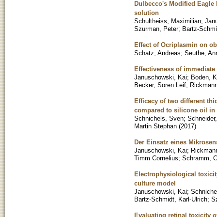
Dulbecco's Modified Eagle 
solution
Schultheiss, Maximilian
;
Jan
Szurman, Peter
;
Bartz-Schmi
Effect of Ocriplasmin on ob
Schatz, Andreas
;
Seuthe, An
Effectiveness of immediate 
Januschowski, Kai
;
Boden, K
Becker, Soren Leif
;
Rickmann
Efficacy of two different t
compared to silicone oil in
Schnichels, Sven
;
Schneider,
Martin Stephan
(
2017
)
Der Einsatz eines Mikrosen
Januschowski, Kai
;
Rickmann
Timm Cornelius
;
Schramm, Ch
Electrophysiological toxici
culture model
Januschowski, Kai
;
Schniche
Bartz-Schmidt, Karl-Ulrich
;
S
Evaluating retinal toxicity 