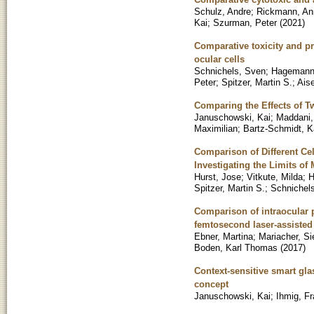
Schulz, Andre
;
Rickmann, An
Kai
;
Szurman, Peter
(
2021
)
Comparative toxicity and pr
ocular cells
Schnichels, Sven
;
Hagemann,
Peter
;
Spitzer, Martin S.
;
Ais
Comparing the Effects of Tw
Januschowski, Kai
;
Maddani,
Maximilian
;
Bartz-Schmidt, Ka
Comparison of Different Cel
Investigating the Limits of
Hurst, Jose
;
Vitkute, Milda
;
H
Spitzer, Martin S.
;
Schnichel
Comparison of intraocular p
femtosecond laser-assisted 
Ebner, Martina
;
Mariacher, Si
Boden, Karl Thomas
(
2017
)
Context-sensitive smart gla
concept
Januschowski, Kai
;
Ihmig, Fr