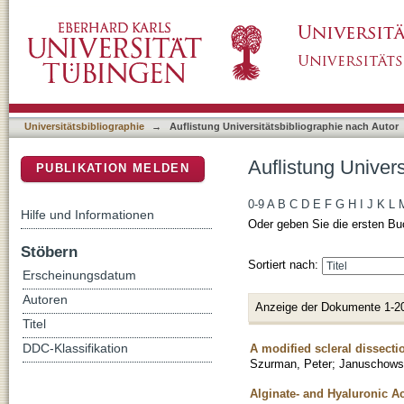
Auflistung Universitätsbibliographie nach Au
DSpace Repositorium (Manakin basiert)
Universitätsbibliographie
→
Auflistung Universitätsbibliographie nach Autor
Auflistung Univer
PUBLIKATION MELDEN
0-9
A
B
C
D
E
F
G
H
I
J
K
L
Hilfe und Informationen
Oder geben Sie die ersten Bu
Stöbern
Sortiert nach:
Erscheinungsdatum
Autoren
Anzeige der Dokumente 1-2
Titel
A modified scleral dissecti
DDC-Klassifikation
Szurman, Peter
;
Januschowsk
Alginate- and Hyaluronic Ac