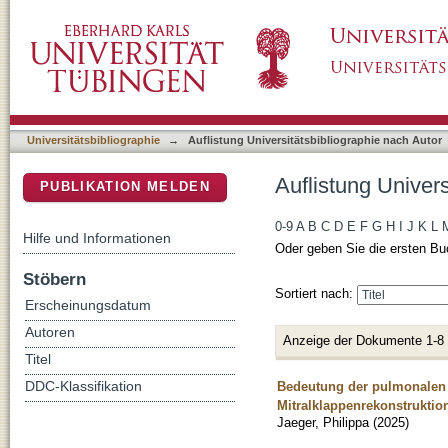
Auflistung Universitätsbibliographie nach Aut
DSpace Repositorium (Manakin basiert)
Universitätsbibliographie
→
Auflistung Universitätsbibliographie nach Autor
Auflistung Univers
PUBLIKATION MELDEN
0-9
A
B
C
D
E
F
G
H
I
J
K
L
Hilfe und Informationen
Oder geben Sie die ersten Bu
Stöbern
Sortiert nach:
Erscheinungsdatum
Autoren
Anzeige der Dokumente 1-8
Titel
Bedeutung der pulmonalen H
DDC-Klassifikation
Mitralklappenrekonstruktio
Jaeger, Philippa
(
2025
)