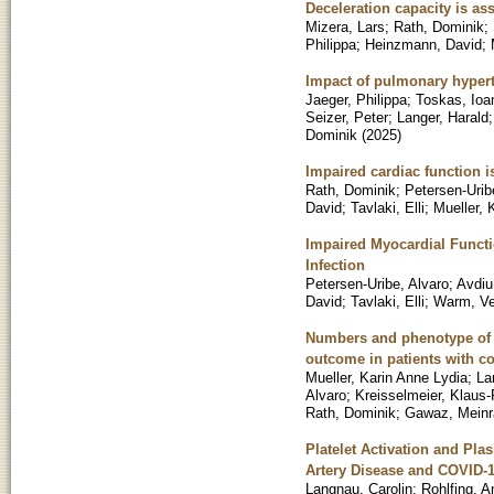
Deceleration capacity is as
Mizera, Lars
;
Rath, Dominik
;
Philippa
;
Heinzmann, David
;
Impact of pulmonary hypert
Jaeger, Philippa
;
Toskas, Ioa
Seizer, Peter
;
Langer, Harald
Dominik
(
2025
)
Impaired cardiac function i
Rath, Dominik
;
Petersen-Urib
David
;
Tavlaki, Elli
;
Mueller, 
Impaired Myocardial Functi
Infection
Petersen-Uribe, Alvaro
;
Avdiu
David
;
Tavlaki, Elli
;
Warm, Ve
Numbers and phenotype of n
outcome in patients with c
Mueller, Karin Anne Lydia
;
La
Alvaro
;
Kreisselmeier, Klaus-
Rath, Dominik
;
Gawaz, Meinr
Platelet Activation and Pla
Artery Disease and COVID-
Langnau, Carolin
;
Rohlfing, A