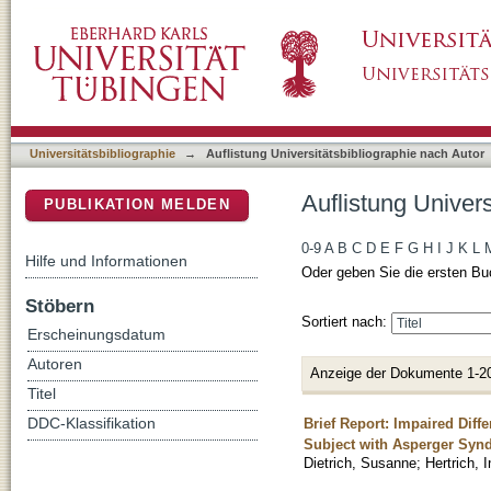
Auflistung Universitätsbibliographie nach Auto
DSpace Repositorium (Manakin basiert)
Universitätsbibliographie
→
Auflistung Universitätsbibliographie nach Autor
Auflistung Univers
PUBLIKATION MELDEN
0-9
A
B
C
D
E
F
G
H
I
J
K
L
Hilfe und Informationen
Oder geben Sie die ersten Bu
Stöbern
Sortiert nach:
Erscheinungsdatum
Autoren
Anzeige der Dokumente 1-2
Titel
Brief Report: Impaired Diffe
DDC-Klassifikation
Subject with Asperger Syn
Dietrich, Susanne
;
Hertrich, 