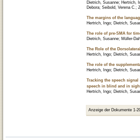
Dietrich, Susanne
;
Hertrich, 
Debora
;
Seibold, Verena C.
;
The margins of the languag
Hertrich, Ingo
;
Dietrich, Susa
The role of pre-SMA for tim
Dietrich, Susanne
;
Müller-Dah
The Role of the Dorsolater
Hertrich, Ingo
;
Dietrich, Susa
The role of the supplement
Hertrich, Ingo
;
Dietrich, Susa
Tracking the speech signal 
speech in blind and in sigh
Hertrich, Ingo
;
Dietrich, Susa
Anzeige der Dokumente 1-2