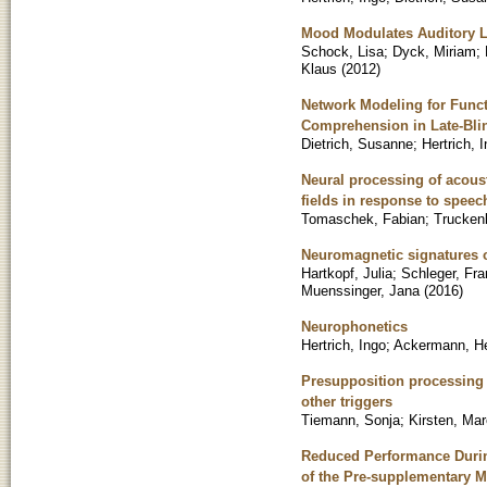
Mood Modulates Auditory L
Schock, Lisa
;
Dyck, Miriam
;
Klaus
(
2012
)
Network Modeling for Funct
Comprehension in Late-Blin
Dietrich, Susanne
;
Hertrich, 
Neural processing of acous
fields in response to spee
Tomaschek, Fabian
;
Truckenb
Neuromagnetic signatures of
Hartkopf, Julia
;
Schleger, Fra
Muenssinger, Jana
(
2016
)
Neurophonetics
Hertrich, Ingo
;
Ackermann, H
Presupposition processing
other triggers
Tiemann, Sonja
;
Kirsten, Mar
Reduced Performance Durin
of the Pre-supplementary M