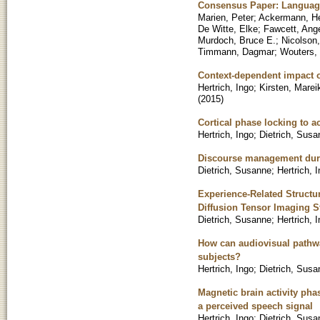
Consensus Paper: Languag
Marien, Peter
;
Ackermann, H
De Witte, Elke
;
Fawcett, Ange
Murdoch, Bruce E.
;
Nicolson,
Timmann, Dagmar
;
Wouters, 
Context-dependent impact o
Hertrich, Ingo
;
Kirsten, Marei
(
2015
)
Cortical phase locking to ac
Hertrich, Ingo
;
Dietrich, Susa
Discourse management duri
Dietrich, Susanne
;
Hertrich, 
Experience-Related Structu
Diffusion Tensor Imaging S
Dietrich, Susanne
;
Hertrich, 
How can audiovisual pathwa
subjects?
Hertrich, Ingo
;
Dietrich, Susa
Magnetic brain activity pha
a perceived speech signal
Hertrich, Ingo
;
Dietrich, Susa