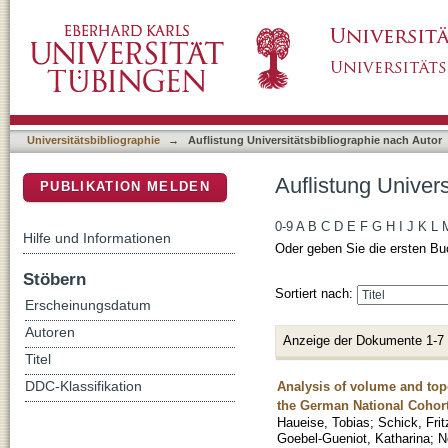
Auflistung Universitätsbibliographie nach Au
DSpace Repositorium (Manakin basiert)
Universitätsbibliographie
→
Auflistung Universitätsbibliographie nach Autor
Auflistung Univer
PUBLIKATION MELDEN
0-9
A
B
C
D
E
F
G
H
I
J
K
L
Hilfe und Informationen
Oder geben Sie die ersten Bu
Stöbern
Sortiert nach:
Erscheinungsdatum
Autoren
Anzeige der Dokumente 1-7
Titel
Analysis of volume and topo
DDC-Klassifikation
the German National Cohor
Haueise, Tobias
;
Schick, Frit
Goebel-Gueniot, Katharina
;
N