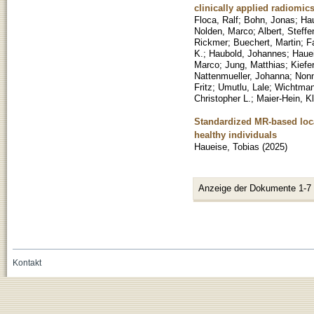
clinically applied radiomic
Floca, Ralf
;
Bohn, Jonas
;
Hau
Nolden, Marco
;
Albert, Steffe
Rickmer
;
Buechert, Martin
;
F
K.
;
Haubold, Johannes
;
Hauei
Marco
;
Jung, Matthias
;
Kiefe
Nattenmueller, Johanna
;
Nonn
Fritz
;
Umutlu, Lale
;
Wichtman
Christopher L.
;
Maier-Hein, K
Standardized MR-based loca
healthy individuals
Haueise, Tobias
(
2025
)
Anzeige der Dokumente 1-7
Kontakt