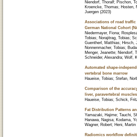
Niendorf, Thoralf
;
Pischon, T
Kroencke, Thomas
;
Hosten, 
Juergen
(
2023
)
Associations of road traffic
German National Cohort (
Niedermayer, Fiona
;
Rosples
Tobias
;
Norajitrag, Tobias
;
Sc
Guentherl, Matthias
;
Hirsch,
Nonnenmacher, Tobias
;
Budai
Menger, Jeanette
;
Niendorf, T
Schneider, Alexandra
;
Wolf, K
Automated shape-independent
vertebral bone marrow
Haueise, Tobias
;
Stefan, Nor
Comparison of the accuracy 
liver, paravertebral muscle
Haueise, Tobias
;
Schick, Frit
Fat Distribution Patterns a
Yamazaki, Hajime
;
Tauchi, Sh
Hanawa, Nagisa
;
Kodama, Yo
Wagner, Robert
;
Heni, Martin
Radiomics workflow definit