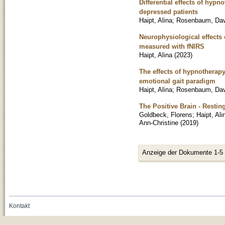
Differential effects of hyp
depressed patients
Haipt, Alina
;
Rosenbaum, Dav
Neurophysiological effects
measured with fNIRS
Haipt, Alina
(
2023
)
The effects of hypnotherap
emotional gait paradigm
Haipt, Alina
;
Rosenbaum, Dav
The Positive Brain - Restin
Goldbeck, Florens
;
Haipt, Ali
Ann-Christine
(
2019
)
Anzeige der Dokumente 1-5
Kontakt