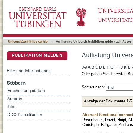
Auflistung Universitätsbibliographie nach Auto
DSpace Repositorium (Manakin basiert)
Universitätsbibliographie
→
Auflistung Universitätsbibliographie nach Autor
Auflistung Univers
PUBLIKATION MELDEN
0-9
A
B
C
D
E
F
G
H
I
J
K
L
Hilfe und Informationen
Oder geben Sie die ersten Bu
Stöbern
Sortiert nach:
Erscheinungsdatum
Autoren
Anzeige der Dokumente 1-5
Titel
Aberrant functional connect
DDC-Klassifikation
Rosenbaum, David
;
Haipt, Al
Christoph
;
Fallgatter, Andreas