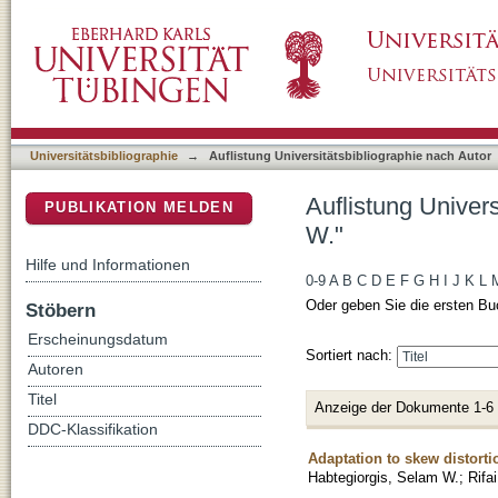
Auflistung Universitätsbibliographie nach Au
DSpace Repositorium (Manakin basiert)
Universitätsbibliographie
→
Auflistung Universitätsbibliographie nach Autor
Auflistung Univer
PUBLIKATION MELDEN
W."
Hilfe und Informationen
0-9
A
B
C
D
E
F
G
H
I
J
K
L
Oder geben Sie die ersten Bu
Stöbern
Erscheinungsdatum
Sortiert nach:
Autoren
Titel
Anzeige der Dokumente 1-6
DDC-Klassifikation
Adaptation to skew distortion
Habtegiorgis, Selam W.
;
Rifa