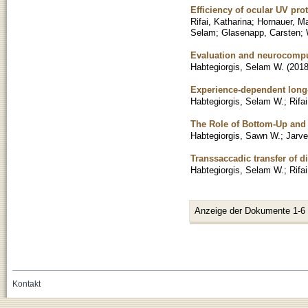
Efficiency of ocular UV pro
Rifai, Katharina
;
Hornauer, Ma
Selam
;
Glasenapp, Carsten
;
Evaluation and neurocomputa
Habtegiorgis, Selam W.
(
201
Experience-dependent long-t
Habtegiorgis, Selam W.
;
Rifa
The Role of Bottom-Up and T
Habtegiorgis, Sawn W.
;
Jarve
Transsaccadic transfer of d
Habtegiorgis, Selam W.
;
Rifa
Anzeige der Dokumente 1-6
Kontakt