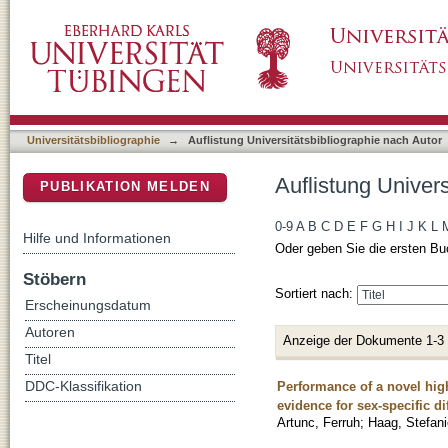
Auflistung Universitätsbibliographie nach Aut
DSpace Repositorium (Manakin basiert)
Universitätsbibliographie
→
Auflistung Universitätsbibliographie nach Autor
Auflistung Univers
PUBLIKATION MELDEN
0-9
A
B
C
D
E
F
G
H
I
J
K
L
Hilfe und Informationen
Oder geben Sie die ersten Bu
Stöbern
Sortiert nach:
Erscheinungsdatum
Autoren
Anzeige der Dokumente 1-3
Titel
Performance of a novel high
DDC-Klassifikation
evidence for sex-specific di
Artunc, Ferruh
;
Haag, Stefani