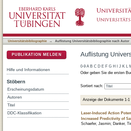
Auflistung Universitätsbibliographie nach Aut
DSpace Repositorium (Manakin basiert)
Universitätsbibliographie
→
Auflistung Universitätsbibliographie nach Autor
Auflistung Univers
PUBLIKATION MELDEN
0-9
A
B
C
D
E
F
G
H
I
J
K
L
Hilfe und Informationen
Oder geben Sie die ersten Bu
Stöbern
Sortiert nach:
Erscheinungsdatum
Autoren
Anzeige der Dokumente 1-1
Titel
Laser-Induced Action Poten
DDC-Klassifikation
Increased Predictivity of 
Schaefer, Jasmin
;
Danker, T