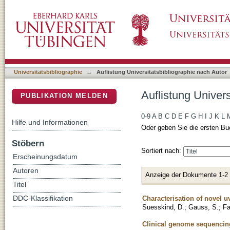
Auflistung Universitätsbibliographie nach Aut
DSpace Repositorium (Manakin basiert)
Universitätsbibliographie
→
Auflistung Universitätsbibliographie nach Autor
Auflistung Univers
PUBLIKATION MELDEN
0-9
A
B
C
D
E
F
G
H
I
J
K
L
Hilfe und Informationen
Oder geben Sie die ersten Bu
Stöbern
Sortiert nach:
Erscheinungsdatum
Autoren
Anzeige der Dokumente 1-2
Titel
Characterisation of novel 
DDC-Klassifikation
Suesskind, D.
;
Gauss, S.
;
Fa
Clinical genome sequencing