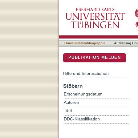
Auflistung Universitätsbib
DSpace Repositorium (Manakin b
Universitätsbibliographie
→
Auflistung Uni
PUBLIKATION MELDEN
Hilfe und Informationen
Stöbern
Erscheinungsdatum
Autoren
Titel
DDC-Klassifikation