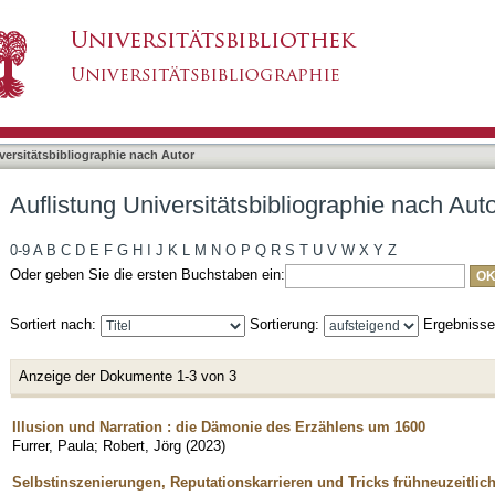
liographie nach Autor "Furrer, Paula"
asiert)
versitätsbibliographie nach Autor
Auflistung Universitätsbibliographie nach Auto
0-9
A
B
C
D
E
F
G
H
I
J
K
L
M
N
O
P
Q
R
S
T
U
V
W
X
Y
Z
Oder geben Sie die ersten Buchstaben ein:
Sortiert nach:
Sortierung:
Ergebniss
Anzeige der Dokumente 1-3 von 3
Illusion und Narration : die Dämonie des Erzählens um 1600
Furrer, Paula
;
Robert, Jörg
(
2023
)
Selbstinszenierungen, Reputationskarrieren und Tricks frühneuzeitlich