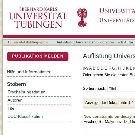
Auflistung Universitätsbibliographie nach Aut
DSpace Repositorium (Manakin basiert)
Universitätsbibliographie
→
Auflistung Universitätsbibliographie nach Autor
Auflistung Univers
PUBLIKATION MELDEN
0-9
A
B
C
D
E
F
G
H
I
J
K
L
Hilfe und Informationen
Oder geben Sie die ersten Bu
Stöbern
Sortiert nach:
Erscheinungsdatum
Autoren
Anzeige der Dokumente 1-1
Titel
New constraints on decayi
DDC-Klassifikation
Fischer, S.
;
Malyshev, D.
;
Du