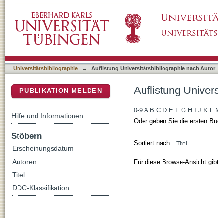
Auflistung Universitätsbibliographie nach Auto
DSpace Repositorium (Manakin basiert)
Universitätsbibliographie
→
Auflistung Universitätsbibliographie nach Autor
Auflistung Univers
PUBLIKATION MELDEN
0-9
A
B
C
D
E
F
G
H
I
J
K
L
Hilfe und Informationen
Oder geben Sie die ersten Bu
Stöbern
Sortiert nach:
Erscheinungsdatum
Für diese Browse-Ansicht gib
Autoren
Titel
DDC-Klassifikation