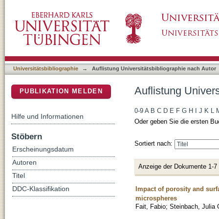
Auflistung Universitätsbibliographie nach Auto
DSpace Repositorium (Manakin basiert)
Universitätsbibliographie
→
Auflistung Universitätsbibliographie nach Autor
Auflistung Univers
PUBLIKATION MELDEN
0-9
A
B
C
D
E
F
G
H
I
J
K
L
Hilfe und Informationen
Oder geben Sie die ersten Bu
Stöbern
Sortiert nach:
Erscheinungsdatum
Autoren
Anzeige der Dokumente 1-7
Titel
Impact of porosity and surf
DDC-Klassifikation
microspheres
Fait, Fabio
;
Steinbach, Julia 