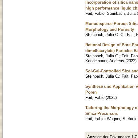
Incorporation of silica nan
high performance liquid c
Fait, Fabio
;
Steinbach, Julia 
Monodisperse Porous Silic
Morphology and Porosity
Steinbach, Julia C. C.
;
Fait, 
Rational Design of Pore Pa
dimethacrylate) Particles
Steinbach, Julia C.
;
Fait, Fab
Kandelbauer, Andreas
(
2022
)
Sol-Gel-Controlled Size a
Steinbach, Julia C.
;
Fait, Fab
Synthese und Applikation 
Poren
Fait, Fabio
(
2023
)
Tailoring the Morphology o
Silica Precursors
Fait, Fabio
;
Wagner, Stefanie
Anzeige der Dokumente 1-7