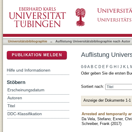
Auflistung Universitätsbibliographie nach Aut
DSpace Repositorium (Manakin basiert)
Universitätsbibliographie
→
Auflistung Universitätsbibliographie nach Autor
Auflistung Univers
PUBLIKATION MELDEN
0-9
A
B
C
D
E
F
G
H
I
J
K
L
Hilfe und Informationen
Oder geben Sie die ersten Bu
Stöbern
Sortiert nach:
Erscheinungsdatum
Autoren
Anzeige der Dokumente 1-1
Titel
Arrested and temporarily a
DDC-Klassifikation
Da Vela, Stefano
;
Exner, Chri
Schreiber, Frank
(
2017
)