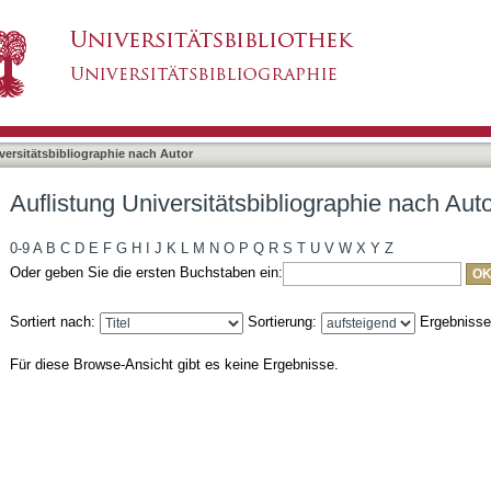
liographie nach Autor "Evers, Dirk"
asiert)
versitätsbibliographie nach Autor
Auflistung Universitätsbibliographie nach Auto
0-9
A
B
C
D
E
F
G
H
I
J
K
L
M
N
O
P
Q
R
S
T
U
V
W
X
Y
Z
Oder geben Sie die ersten Buchstaben ein:
Sortiert nach:
Sortierung:
Ergebniss
Für diese Browse-Ansicht gibt es keine Ergebnisse.