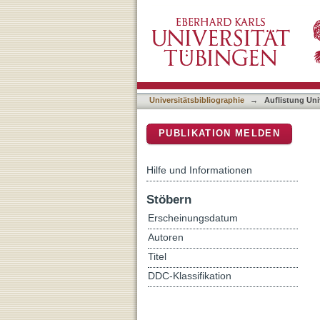
Auflistung Universitätsbib
DSpace Repositorium (Manakin b
Universitätsbibliographie
→
Auflistung Uni
PUBLIKATION MELDEN
Hilfe und Informationen
Stöbern
Erscheinungsdatum
Autoren
Titel
DDC-Klassifikation