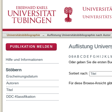
Auflistung Universitätsbibliographie nach Au
DSpace Repositorium (Manakin basiert)
Universitätsbibliographie
→
Auflistung Universitätsbibliographie nach Autor
Auflistung Univer
PUBLIKATION MELDEN
0-9
A
B
C
D
E
F
G
H
I
J
K
L
Hilfe und Informationen
Oder geben Sie die ersten Bu
Stöbern
Sortiert nach:
Erscheinungsdatum
Für diese Browse-Ansicht gib
Autoren
Titel
DDC-Klassifikation