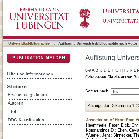
Auflistung Universitätsbibliographie nach Auto
DSpace Repositorium (Manakin basiert)
Universitätsbibliographie
→
Auflistung Universitätsbibliographie nach Autor
Auflistung Univers
PUBLIKATION MELDEN
0-9
A
B
C
D
E
F
G
H
I
J
K
L
Hilfe und Informationen
Oder geben Sie die ersten Bu
Stöbern
Sortiert nach:
Erscheinungsdatum
Autoren
Anzeige der Dokumente 1-2
Titel
Association of Heart Rate Var
DDC-Klassifikation
Haemmerle, Peter
;
Eick, Chri
Konstantinos D.
;
Eken, Ceyl
Wuerfel, Jens
;
Sinnecker, Ti