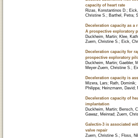
capacity of heart rate
Rizas, Konstantinos D.
;
Eick,
Christine S.
;
Barthel, Petra
;
S
Deceleration capacity as a 
A prospective exploratory p
Duckheim, Martin
;
Klee, Kath
Zuern, Christine S.
;
Eick, Chr
Deceleration capacity for ra
prospective exploratory pil
Duckheim, Martin
;
Gaebler, M
Meyer-Zuern, Christine S.
;
Ei
Deceleration capacity is as
Mizera, Lars
;
Rath, Dominik
;
Philippa
;
Heinzmann, David
;
Deceleration capacity of hea
implantation
Duckheim, Martin
;
Bensch, C
Gawaz, Meinrad
;
Zuern, Chris
Galectin-3 is associated wi
valve repair
Zuern, Christine S.
;
Floss, Ni