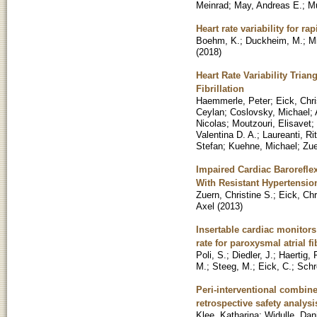
Meinrad
;
May, Andreas E.
;
Mu
Heart rate variability for r
Boehm, K.
;
Duckheim, M.
;
Mi
(
2018
)
Heart Rate Variability Trian
Fibrillation
Haemmerle, Peter
;
Eick, Chri
Ceylan
;
Coslovsky, Michael
;
Nicolas
;
Moutzouri, Elisavet
;
Valentina D. A.
;
Laureanti, Ri
Stefan
;
Kuehne, Michael
;
Zue
Impaired Cardiac Baroreflex
With Resistant Hypertensio
Zuern, Christine S.
;
Eick, Chr
Axel
(
2013
)
Insertable cardiac monitors
rate for paroxysmal atrial fi
Poli, S.
;
Diedler, J.
;
Haertig, 
M.
;
Steeg, M.
;
Eick, C.
;
Schr
Peri-interventional combined
retrospective safety analysi
Klee, Katharina
;
Widulle, Dan