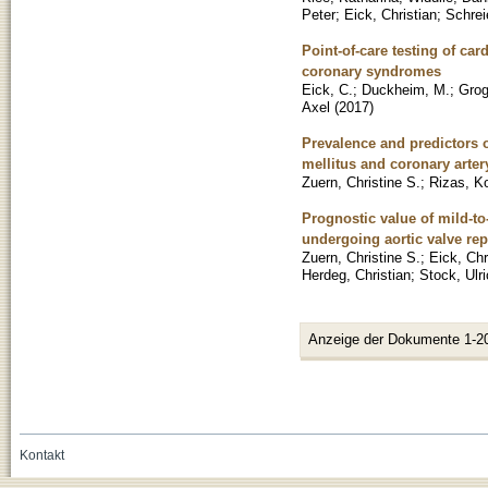
Peter
;
Eick, Christian
;
Schrei
Point-of-care testing of ca
coronary syndromes
Eick, C.
;
Duckheim, M.
;
Grog
Axel
(
2017
)
Prevalence and predictors o
mellitus and coronary arter
Zuern, Christine S.
;
Rizas, K
Prognostic value of mild-to
undergoing aortic valve re
Zuern, Christine S.
;
Eick, Chr
Herdeg, Christian
;
Stock, Ulr
Anzeige der Dokumente 1-2
Kontakt