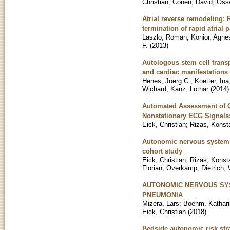
Christian
;
Conen, David
;
Ossw
Atrial reverse remodeling: R
termination of rapid atrial 
Laszlo, Roman
;
Konior, Agne
F.
(
2013
)
Autologous stem cell transp
and cardiac manifestations
Henes, Joerg C.
;
Koetter, Ina
Wichard
;
Kanz, Lothar
(
2014
)
Automated Assessment of C
Nonstationary ECG Signals:
Eick, Christian
;
Rizas, Konst
Autonomic nervous system a
cohort study
Eick, Christian
;
Rizas, Konst
Florian
;
Overkamp, Dietrich
;
AUTONOMIC NERVOUS SYS
PNEUMONIA
Mizera, Lars
;
Boehm, Kathari
Eick, Christian
(
2018
)
Bedside autonomic risk stra