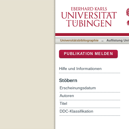
Auflistung Universitätsbi
DSpace Repositorium (Manakin b
Universitätsbibliographie
→
Auflistung Uni
PUBLIKATION MELDEN
Hilfe und Informationen
Stöbern
Erscheinungsdatum
Autoren
Titel
DDC-Klassifikation