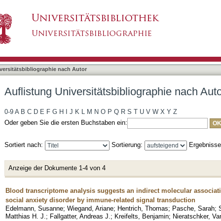
bliographie nach Autor "Edelmann, Susanne"
asiert)
versitätsbibliographie nach Autor
Auflistung Universitätsbibliographie nach Au
0-9
A
B
C
D
E
F
G
H
I
J
K
L
M
N
O
P
Q
R
S
T
U
V
W
X
Y
Z
Oder geben Sie die ersten Buchstaben ein:
Sortiert nach:
Sortierung:
Ergebniss
Anzeige der Dokumente 1-4 von 4
Blood transcriptome analysis suggests an indirect molecular associatio
social anxiety disorder by immune-related signal transduction
Edelmann, Susanne
;
Wiegand, Ariane
;
Hentrich, Thomas
;
Pasche, Sarah
;
Matthias H. J.
;
Fallgatter, Andreas J.
;
Kreifelts, Benjamin
;
Nieratschker, V