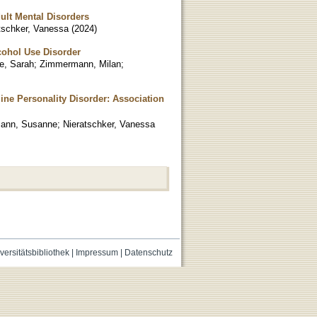
ult Mental Disorders
tschker, Vanessa
(
2024
)
cohol Use Disorder
e, Sarah
;
Zimmermann, Milan
;
ine Personality Disorder: Association
ann, Susanne
;
Nieratschker, Vanessa
versitätsbibliothek
|
Impressum
|
Datenschutz