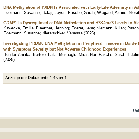
DNA Methylation of PXDN Is Associated with Early-Life Adversity in Ad
Edelmann, Susanne
;
Balaji, Jeysri
;
Pasche, Sarah
;
Wiegand, Ariane
;
Niera
GDAP1 Is Dysregulated at DNA Methylation and H3K4me3 Levels in Al
Kawecka, Emilia
;
Plaettner, Henning
;
Ederer, Lena
;
Niemann, Kilian
;
Pasch
Edelmann, Susanne
;
Nieratschker, Vanessa
(
2025
)
Investigating PRDM8 DNA Methylation in Peripheral Tissues in Borderl
with Symptom Severity but Not Adverse Childhood Experiences
Bender, Annika
;
Bertele, Laila
;
Musaoglu, Mirac Nur
;
Pasche, Sarah
;
Edelm
(
2025
)
Anzeige der Dokumente 1-4 von 4
Uni