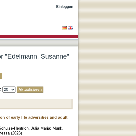
Einloggen
tor "Edelmann, Susanne"
e:
n of early life adversities and adult
Schulze-Hentrich, Julia Maria
;
Munk,
anessa
(
2023
)