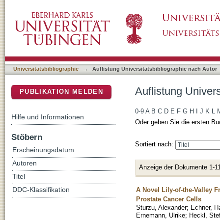
Auflistung Universitätsbibliographie nach Au
DSpace Repositorium (Manakin basiert)
Universitätsbibliographie
→
Auflistung Universitätsbibliographie nach Autor
Auflistung Univer
PUBLIKATION MELDEN
0-9
A
B
C
D
E
F
G
H
I
J
K
L
Hilfe und Informationen
Oder geben Sie die ersten Bu
Stöbern
Sortiert nach:
Erscheinungsdatum
Autoren
Anzeige der Dokumente 1-11
Titel
A Novel Lily-of-the-Valley
DDC-Klassifikation
Prostate Cancer Cells
Sturzu, Alexander
;
Echner, H
Ernemann, Ulrike
;
Heckl, Ste