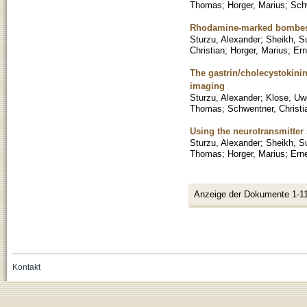
Thomas
;
Horger, Marius
;
Schw
Rhodamine-marked bombesin
Sturzu, Alexander
;
Sheikh, S
Christian
;
Horger, Marius
;
Ern
The gastrin/cholecystokinin-
imaging
Sturzu, Alexander
;
Klose, Uw
Thomas
;
Schwentner, Christi
Using the neurotransmitter 
Sturzu, Alexander
;
Sheikh, S
Thomas
;
Horger, Marius
;
Ern
Anzeige der Dokumente 1-11
Kontakt