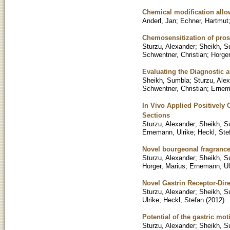
Chemical modification allow
Anderl, Jan
;
Echner, Hartmut
Chemosensitization of pros
Sturzu, Alexander
;
Sheikh, S
Schwentner, Christian
;
Horger
Evaluating the Diagnostic
Sheikh, Sumbla
;
Sturzu, Ale
Schwentner, Christian
;
Ernem
In Vivo Applied Positively
Sections
Sturzu, Alexander
;
Sheikh, S
Ernemann, Ulrike
;
Heckl, Ste
Novel bourgeonal fragrance 
Sturzu, Alexander
;
Sheikh, S
Horger, Marius
;
Ernemann, Ul
Novel Gastrin Receptor-Dir
Sturzu, Alexander
;
Sheikh, S
Ulrike
;
Heckl, Stefan
(
2012
)
Potential of the gastric mo
Sturzu, Alexander
;
Sheikh, S