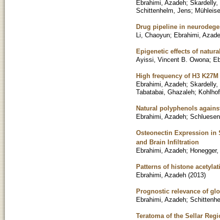
Ebrahimi, Azadeh
;
Skardelly,
Schittenhelm, Jens
;
Mühleise
Drug pipeline in neurodege
Li, Chaoyun
;
Ebrahimi, Azad
Epigenetic effects of natu
Ayissi, Vincent B. Owona
;
Eb
High frequency of H3 K27M 
Ebrahimi, Azadeh
;
Skardelly,
Tabatabai, Ghazaleh
;
Kohlhof
Natural polyphenols against
Ebrahimi, Azadeh
;
Schluesen
Osteonectin Expression in
and Brain Infiltration
Ebrahimi, Azadeh
;
Honegger,
Patterns of histone acetyla
Ebrahimi, Azadeh
(
2013
)
Prognostic relevance of glo
Ebrahimi, Azadeh
;
Schittenh
Teratoma of the Sellar Regi