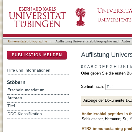
Auflistung Universitätsbibliographie nach Au
DSpace Repositorium (Manakin basiert)
Universitätsbibliographie
→
Auflistung Universitätsbibliographie nach Autor
Auflistung Univer
PUBLIKATION MELDEN
0-9
A
B
C
D
E
F
G
H
I
J
K
L
Hilfe und Informationen
Oder geben Sie die ersten Bu
Stöbern
Sortiert nach:
Erscheinungsdatum
Autoren
Anzeige der Dokumente 1-1
Titel
Antimicrobial peptides in 
DDC-Klassifikation
Schluesener, Hermann
;
Su, 
ATRX immunostaining predi