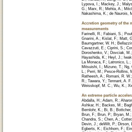
Lypova, I.
;
Mackey, J.
;
Malys
G.
;
Marx, R.
;
Mehta, A.
;
Mitc
Nakashima, K.
;
de Naurois, 
Accretion geometry of the n
measurements
Farinelli, R.
;
Fabiani, S.
;
Pout
Gnarini, A.
;
Kislat, F.
;
Matt, G
Baumgartner, W. H.
;
Bellazzin
Cavazzuti, E.
;
Ciprini, S.
;
Cos
Doroshenko, V.
;
Dovciak, M.
Hayashida, K.
;
Heyl, J.
;
Iwaki
La Monaca, F.
;
Latronico, L.
;
Mitsuishi, I.
;
Mizuno, T.
;
Ng, 
L.
;
Perri, M.
;
Pesce-Rollins, 
Ratheesh, A.
;
Romani, R. W.
R.
;
Tawara, Y.
;
Tennant, A. F.
Weisskopf, M. C.
;
Wu, K.
;
Xi
An extreme particle acceler
Abdalla, H.
;
Adam, R.
;
Aharon
Ashkar, H.
;
Backes, M.
;
Bag
Bernlohr, K.
;
Bi, B.
;
Bottcher,
Brun, F.
;
Brun, P.
;
Bryan, M.
Chandra, S.
;
Chen, A.
;
Cotter
Devin, J.
;
deWilt, P.
;
Dirson, 
Egberts, K.
;
Eichhorn, F.
;
Ein