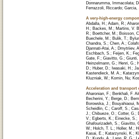
Donnarumma, Immacolata
;
D
Ferrazzoli, Riccardo
;
Garcia, 
A very-high-energy compone
Abdalla, H.
;
Adam, R.
;
Aharon
H.
;
Backes, M.
;
Martins, V. 
R.
;
Boettcher, M.
;
Boisson, C
Buechele, M.
;
Bulik, T.
;
Bylun
Chandra, S.
;
Chen, A.
;
Colaf
Djannati-Atai, A.
;
Dmytriiev, A
Eschbach, S.
;
Feijen, K.
;
Feg
Gate, F.
;
Giavitto, G.
;
Giunti,
Heinzelmann, G.
;
Henri, G.
;
D.
;
Huber, D.
;
Iwasaki, H.
;
Ja
Kastendieck, M. A.
;
Katarzyn
Kluzniak, W.
;
Komin, Nu
;
Kos
Acceleration and transport o
Aharonian, F.
;
Benkhali, F. Ai
Becherini, Y.
;
Berge, D.
;
Bern
Borowska, J.
;
Bouyahiaoui, 
Scheidlin, C.
;
Caroff, S.
;
Cas
J.
;
Chibueze, O.
;
Cotter, G.
;
V.
;
Egberts, K.
;
Einecke, S.
;
Ghafourizadeh, S.
;
Giavitto, 
W.
;
Holch, T. L.
;
Holler, M.
;
H
Kasai, E.
;
Katarzynski, K.
;
K
D.
;
Kundu, A.
;
Lang, R. G.
;
L