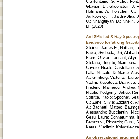
Clairfontaine, G. Fichet
;
Font
Glawion, D.
;
Glicenstein, J. F
Hofmann, W.
;
Hoischen, C.
;
Jankowsky, F.
;
Jardin-Blicq, 
U.
;
Khangulyan, D.
;
Khelifi, B
M.
(
2020
)
An IXPE-led X-Ray Spectrop
Evidence for Strong Gravit
Steiner, James F.
;
Nathan, E
Fabio
;
Svoboda, Jiri
;
Alabarta
Pierre-Olivier
;
Tennant, Allyn 
Stefano
;
Brigitte, Maimouna
;
Cavero, Nicole
;
Castellano, 
Lalla, Niccolo
;
Di Marco, Ale
A.
;
Grinberg, Victoria
;
Hadrav
Vadim
;
Kubatova, Brankica
;
Frederic
;
Marinucci, Andrea
;
Nicola
;
Podgorny, Jakub
;
Ran
Soffitta, Paolo
;
Spooner, Sea
C.
;
Zane, Silvia
;
Zdziarski, A
A.
;
Bachetti, Matteo
;
Baumgar
Alessandro
;
Bucciantini, Nicc
Gesu, Laura
;
Donnarumma, I
Ferrazzoli, Riccardo
;
Gunji, S
Karas, Vladimir
;
Kolodziejcza
An observational argument 