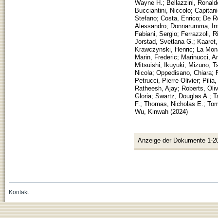
Wayne H.
;
Bellazzini, Ronald
Bucciantini, Niccolo
;
Capitan
Stefano
;
Costa, Enrico
;
De R
Alessandro
;
Donnarumma, Im
Fabiani, Sergio
;
Ferrazzoli, R
Jorstad, Svetlana G.
;
Kaaret,
Krawczynski, Henric
;
La Mon
Marin, Frederic
;
Marinucci, A
Mitsuishi, Ikuyuki
;
Mizuno, T
Nicola
;
Oppedisano, Chiara
;
Petrucci, Pierre-Olivier
;
Pilia
Ratheesh, Ajay
;
Roberts, Oliv
Gloria
;
Swartz, Douglas A.
;
T
F.
;
Thomas, Nicholas E.
;
Tom
Wu, Kinwah
(
2024
)
Anzeige der Dokumente 1-2
Kontakt