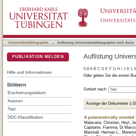
Auflistung Universitätsbibliographie nach Au
DSpace Repositorium (Manakin basiert)
Universitätsbibliographie
→
Auflistung Universitätsbibliographie nach Autor
Auflistung Univer
PUBLIKATION MELDEN
0-9
A
B
C
D
E
F
G
H
I
J
K
L
Hilfe und Informationen
Oder geben Sie die ersten Bu
Stöbern
Sortiert nach:
Erscheinungsdatum
Autoren
Anzeige der Dokumente 1-2
Titel
A polarimetrically oriented
DDC-Klassifikation
Malacaria, Christian
;
Heyl, J
Capitanio, Fiamma
;
Di Marco
Marshall, Herman L.
;
Meremin