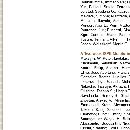
Donnarumma, Immacolata
;
D
Yuri
;
Fabiani, Sergio
;
Ferrazz
Jorstad, Svetlana G.
;
Kaaret,
Maldera, Simone
;
Manfreda, 
Mitsuishi, Ikuyuki
;
Mizuno, T
Peirson, Abel L.
;
Perri, Matte
Poutanen, Juri
;
Puccetti, Sim
Sgro, Carmelo
;
Slane, Patric
Yuzuru
;
Tennant, Allyn F.
;
Th
Jacco
;
Weisskopf, Martin C.
A Two-week IXPE Monitori
Maksym, W. Peter
;
Liodakis,
Kiehlmann, Sebastian
;
Matze
Kaaret, Philip
;
Marshall, Her
Elina
;
Jose Aceituno, Franci
Gonzalez, Beatriz
;
Husillos, 
Imazawa, Ryo
;
Sasada, Mahi
Nakaoka, Tatsuya
;
Akitaya, H
Grishina, Tatiana S.
;
Hagen-T
Savchenko, Sergey S.
;
Shish
Zhovtan, Alexey V.
;
Myserlis,
Emmanouil
;
Kraus, Alexande
Takeshi
;
Kang, Sincheol
;
Lee
Chanwoo
;
Blinov, Dmitry
;
Sha
Baumgartner, Wayne H.
;
Bell
Alessandro
;
Bucciantini, Nicc
Ciprini, Stefano
;
Costa, Enric