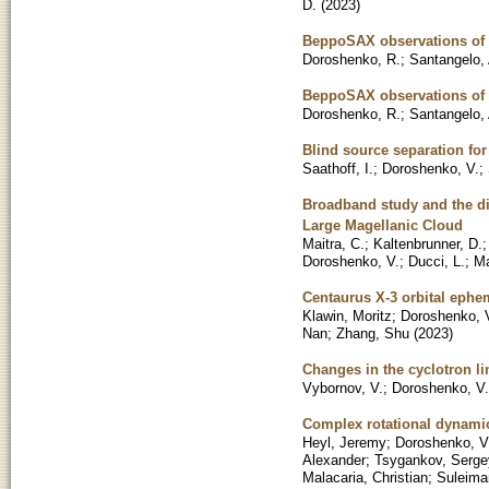
D.
(
2023
)
BeppoSAX observations of G
Doroshenko, R.
;
Santangelo, 
BeppoSAX observations of
Doroshenko, R.
;
Santangelo, 
Blind source separation fo
Saathoff, I.
;
Doroshenko, V.
;
Broadband study and the di
Large Magellanic Cloud
Maitra, C.
;
Kaltenbrunner, D.
Doroshenko, V.
;
Ducci, L.
;
Ma
Centaurus X-3 orbital eph
Klawin, Moritz
;
Doroshenko, V
Nan
;
Zhang, Shu
(
2023
)
Changes in the cyclotron l
Vybornov, V.
;
Doroshenko, V.
Complex rotational dynamics
Heyl, Jeremy
;
Doroshenko, V
Alexander
;
Tsygankov, Serge
Malacaria, Christian
;
Suleiman