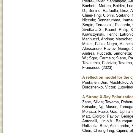
Pierre-Olivier
;
Santangelo, An
Bachetti, Matteo
;
Baldini, Lu
D.
;
Bonino, Raffaella
;
Brez, 
Chien-Ting
;
Ciprini, Stefano
;
Niccolo
;
Donnarumma, Immac
Sergio
;
Ferrazzoli, Riccardo
;
Svetlana G.
;
Kaaret, Philip
;
K
Krawczynski, Henric
;
Latroni
Marinucci, Andrea
;
Marscher,
Muleri, Fabio
;
Negro, Michela
Alessandro
;
Pavlov, George 
Andrea
;
Puccetti, Simonetta
W.
;
Sgro, Carmelo
;
Slane, Pa
Tavecchio, Fabrizio
;
Taverna,
Francesco
(
2023
)
A reflection model for the c
Poutanen, Juri
;
Mushtukov, A
Doroshenko, Victor
;
Lutovino
A Strong X-Ray Polarizatio
Zane, Silvia
;
Taverna, Robert
Keisuke
;
Ng, Mason
;
Tamaga
Monaca, Fabio
;
Gau, Ephrai
Matt, Giorgio
;
Pavlov, Georg
Antonelli, Lucio A.
;
Baumgart
Raffaella
;
Brez, Alessandro
;
Chen, Chieng-Ting
;
Ciprini, S