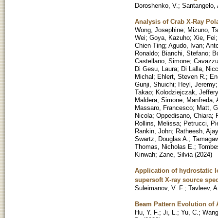
Doroshenko, V.
;
Santangelo, 
Analysis of Crab X-Ray Pol
Wong, Josephine
;
Mizuno, T
Wei
;
Goya, Kazuho
;
Xie, Fei
Chien-Ting
;
Agudo, Ivan
;
Anto
Ronaldo
;
Bianchi, Stefano
;
B
Castellano, Simone
;
Cavazzut
Di Gesu, Laura
;
Di Lalla, Nic
Michal
;
Ehlert, Steven R.
;
En
Gunji, Shuichi
;
Heyl, Jeremy
Takao
;
Kolodziejczak, Jeffery
Maldera, Simone
;
Manfreda, 
Massaro, Francesco
;
Matt, G
Nicola
;
Oppedisano, Chiara
;
Rollins, Melissa
;
Petrucci, Pie
Rankin, John
;
Ratheesh, Aja
Swartz, Douglas A.
;
Tamagaw
Thomas, Nicholas E.
;
Tombes
Kinwah
;
Zane, Silvia
(
2024
)
Application of hydrostatic
supersoft X-ray source spec
Suleimanov, V. F.
;
Tavleev, A
Beam Pattern Evolution of 
Hu, Y. F.
;
Ji, L.
;
Yu, C.
;
Wang,