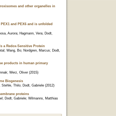
peroxisomes and other organelles in
s PEX1 and PEX6 and is unfolded
osa, Aurora
;
Hagmann, Vera
;
Dodt,
Is a Redox-Sensitive Protein
tal
;
Wang, Bo
;
Nordgren, Marcus
;
Dodt,
ase products in human primary
innak
;
Werz, Oliver
(
2015
)
ome Biogenesis
;
Stehle, Thilo
;
Dodt, Gabriele
(
2012
)
membrane proteins
el
;
Dodt, Gabriele
;
Wilmanns, Matthias