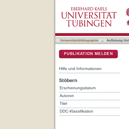
Auflistung Universitätsbib
DSpace Repositorium (Manakin b
Universitätsbibliographie
→
Auflistung Uni
PUBLIKATION MELDEN
Hilfe und Informationen
Stöbern
Erscheinungsdatum
Autoren
Titel
DDC-Klassifikation