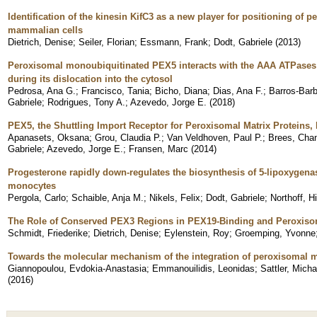
Identification of the kinesin KifC3 as a new player for positioning of 
mammalian cells
Dietrich, Denise
;
Seiler, Florian
;
Essmann, Frank
;
Dodt, Gabriele
(
2013
)
Peroxisomal monoubiquitinated PEX5 interacts with the AAA ATPase
during its dislocation into the cytosol
Pedrosa, Ana G.
;
Francisco, Tania
;
Bicho, Diana
;
Dias, Ana F.
;
Barros-Barb
Gabriele
;
Rodrigues, Tony A.
;
Azevedo, Jorge E.
(
2018
)
PEX5, the Shuttling Import Receptor for Peroxisomal Matrix Proteins, 
Apanasets, Oksana
;
Grou, Claudia P.
;
Van Veldhoven, Paul P.
;
Brees, Chan
Gabriele
;
Azevedo, Jorge E.
;
Fransen, Marc
(
2014
)
Progesterone rapidly down-regulates the biosynthesis of 5-lipoxygen
monocytes
Pergola, Carlo
;
Schaible, Anja M.
;
Nikels, Felix
;
Dodt, Gabriele
;
Northoff, H
The Role of Conserved PEX3 Regions in PEX19-Binding and Peroxis
Schmidt, Friederike
;
Dietrich, Denise
;
Eylenstein, Roy
;
Groemping, Yvonne
Towards the molecular mechanism of the integration of peroxisomal 
Giannopoulou, Evdokia-Anastasia
;
Emmanouilidis, Leonidas
;
Sattler, Micha
(
2016
)