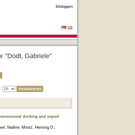
Einloggen
or "Dodt, Gabriele"
e:
peroxisomal docking and export
eel, Nadine
;
Mootz, Henning D.
;