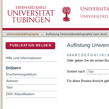
Auflistung Universitätsbibliographie nach Aut
DSpace Repositorium (Manakin basiert)
Universitätsbibliographie
→
Auflistung Universitätsbibliographie nach Autor
Auflistung Univers
PUBLIKATION MELDEN
0-9
A
B
C
D
E
F
G
H
I
J
K
L
Hilfe und Informationen
Oder geben Sie die ersten Bu
Stöbern
Sortiert nach:
Erscheinungsdatum
Für diese Browse-Ansicht gib
Autoren
Titel
DDC-Klassifikation