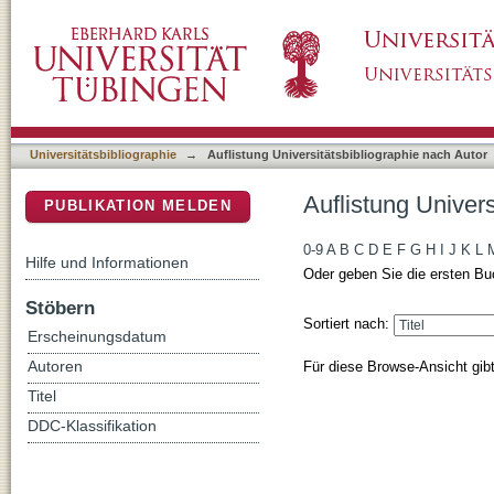
Auflistung Universitätsbibliographie nach Aut
DSpace Repositorium (Manakin basiert)
Universitätsbibliographie
→
Auflistung Universitätsbibliographie nach Autor
Auflistung Univers
PUBLIKATION MELDEN
0-9
A
B
C
D
E
F
G
H
I
J
K
L
Hilfe und Informationen
Oder geben Sie die ersten Bu
Stöbern
Sortiert nach:
Erscheinungsdatum
Für diese Browse-Ansicht gib
Autoren
Titel
DDC-Klassifikation