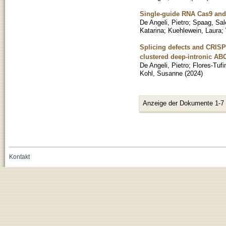
Single-guide RNA Cas9 and 
De Angeli, Pietro
;
Spaag, Sa
Katarina
;
Kuehlewein, Laura
;
Splicing defects and CRIS
clustered deep-intronic AB
De Angeli, Pietro
;
Flores-Tufi
Kohl, Susanne
(
2024
)
Anzeige der Dokumente 1-7
Kontakt