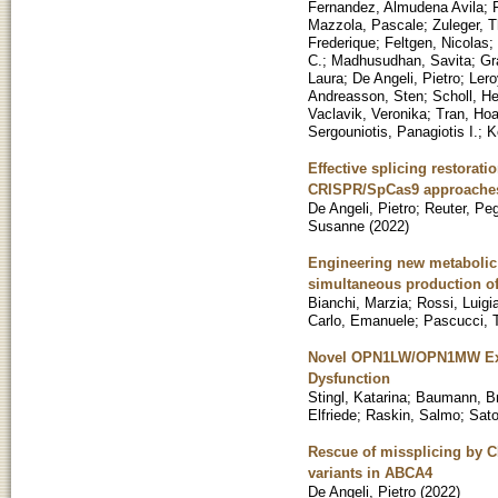
Fernandez, Almudena Avila
;
Mazzola, Pascale
;
Zuleger, T
Frederique
;
Feltgen, Nicolas
;
C.
;
Madhusudhan, Savita
;
Gr
Laura
;
De Angeli, Pietro
;
Lero
Andreasson, Sten
;
Scholl, He
Vaclavik, Veronika
;
Tran, Hoa
Sergouniotis, Panagiotis I.
;
K
Effective splicing restorat
CRISPR/SpCas9 approache
De Angeli, Pietro
;
Reuter, Pe
Susanne
(
2022
)
Engineering new metabolic p
simultaneous production of
Bianchi, Marzia
;
Rossi, Luigi
Carlo, Emanuele
;
Pascucci, 
Novel OPN1LW/OPN1MW Exon 
Dysfunction
Stingl, Katarina
;
Baumann, Br
Elfriede
;
Raskin, Salmo
;
Sato
Rescue of missplicing by 
variants in ABCA4
De Angeli, Pietro
(
2022
)