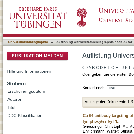
Auflistung Universitätsbibliographie nach Au
DSpace Repositorium (Manakin basiert)
Universitätsbibliographie
→
Auflistung Universitätsbibliographie nach Autor
Auflistung Univer
PUBLIKATION MELDEN
0-9
A
B
C
D
E
F
G
H
I
J
K
L
Hilfe und Informationen
Oder geben Sie die ersten Bu
Stöbern
Sortiert nach:
Erscheinungsdatum
Autoren
Anzeige der Dokumente 1-3
Titel
Cu-64 antibody-targeting of 
DDC-Klassifikation
lymphocytes by PET
Griessinger, Christoph M.
;
Ma
Ehrlichmann, Walter
;
Bukala,