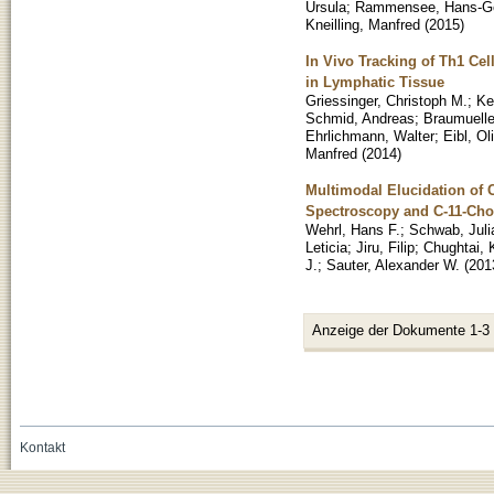
Ursula
;
Rammensee, Hans-G
Kneilling, Manfred
(
2015
)
In Vivo Tracking of Th1 Ce
in Lymphatic Tissue
Griessinger, Christoph M.
;
Ke
Schmid, Andreas
;
Braumuelle
Ehrlichmann, Walter
;
Eibl, Ol
Manfred
(
2014
)
Multimodal Elucidation of
Spectroscopy and C-11-Cho
Wehrl, Hans F.
;
Schwab, Juli
Leticia
;
Jiru, Filip
;
Chughtai, 
J.
;
Sauter, Alexander W.
(
201
Anzeige der Dokumente 1-3
Kontakt