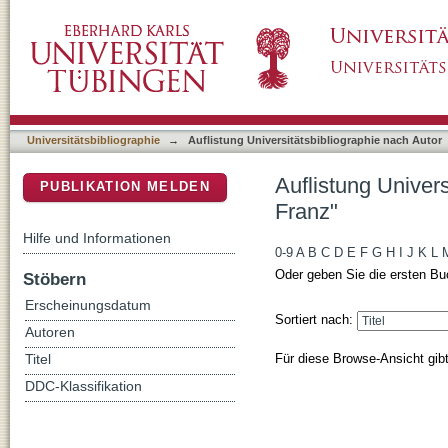
Auflistung Universitätsbibliographie nach Au
DSpace Repositorium (Manakin basiert)
Universitätsbibliographie
→
Auflistung Universitätsbibliographie nach Autor
Auflistung Univer
PUBLIKATION MELDEN
Franz"
Hilfe und Informationen
0-9
A
B
C
D
E
F
G
H
I
J
K
L
Oder geben Sie die ersten Bu
Stöbern
Erscheinungsdatum
Sortiert nach:
Autoren
Für diese Browse-Ansicht gib
Titel
DDC-Klassifikation