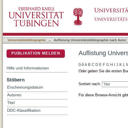
Auflistung Universitätsbibliographie nach Aut
DSpace Repositorium (Manakin basiert)
Universitätsbibliographie
→
Auflistung Universitätsbibliographie nach Autor
Auflistung Univers
PUBLIKATION MELDEN
0-9
A
B
C
D
E
F
G
H
I
J
K
L
Hilfe und Informationen
Oder geben Sie die ersten Bu
Stöbern
Sortiert nach:
Erscheinungsdatum
Für diese Browse-Ansicht gib
Autoren
Titel
DDC-Klassifikation