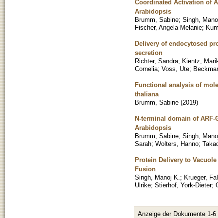
Coordinated Activation of 
Arabidopsis
Brumm, Sabine
;
Singh, Mano
Fischer, Angela-Melanie
;
Kum
Delivery of endocytosed pro
secretion
Richter, Sandra
;
Kientz, Mari
Cornelia
;
Voss, Ute
;
Beckman
Functional analysis of mol
thaliana
Brumm, Sabine
(
2019
)
N-terminal domain of ARF-G
Arabidopsis
Brumm, Sabine
;
Singh, Mano
Sarah
;
Wolters, Hanno
;
Taka
Protein Delivery to Vacuo
Fusion
Singh, Manoj K.
;
Krueger, Fa
Ulrike
;
Stierhof, York-Dieter
;
Anzeige der Dokumente 1-6