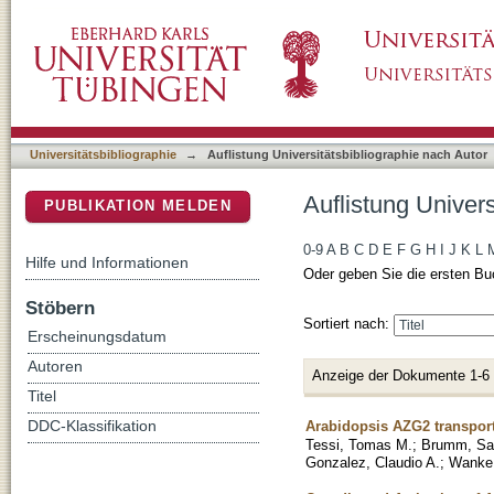
Auflistung Universitätsbibliographie nach A
DSpace Repositorium (Manakin basiert)
Universitätsbibliographie
→
Auflistung Universitätsbibliographie nach Autor
Auflistung Univer
PUBLIKATION MELDEN
0-9
A
B
C
D
E
F
G
H
I
J
K
L
Hilfe und Informationen
Oder geben Sie die ersten Bu
Stöbern
Sortiert nach:
Erscheinungsdatum
Autoren
Anzeige der Dokumente 1-6
Titel
Arabidopsis AZG2 transport
DDC-Klassifikation
Tessi, Tomas M.
;
Brumm, Sa
Gonzalez, Claudio A.
;
Wanke,