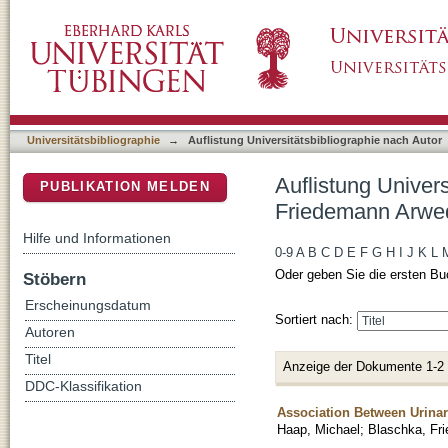
Auflistung Universitätsbibliographie nach A
DSpace Repositorium (Manakin basiert)
Universitätsbibliographie
→
Auflistung Universitätsbibliographie nach Autor
Auflistung Univer
PUBLIKATION MELDEN
Friedemann Arwe
Hilfe und Informationen
0-9
A
B
C
D
E
F
G
H
I
J
K
L
Oder geben Sie die ersten Bu
Stöbern
Erscheinungsdatum
Sortiert nach:
Autoren
Titel
Anzeige der Dokumente 1-2
DDC-Klassifikation
Association Between Urina
Haap, Michael
;
Blaschka, Fr