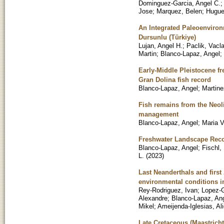
Dominguez-Garcia, Angel C.
;
Jose
;
Marquez, Belen
;
Hugue
An Integrated Paleoenviron
Dursunlu (Türkiye)
Lujan, Angel H.
;
Paclik, Vacl
Martin
;
Blanco-Lapaz, Angel
;
Early-Middle Pleistocene fr
Gran Dolina fish record
Blanco-Lapaz, Angel
;
Martin
Fish remains from the Neoli
management
Blanco-Lapaz, Angel
;
Maria V
Freshwater Landscape Recon
Blanco-Lapaz, Angel
;
Fischl, 
L.
(
2023
)
Last Neanderthals and firs
environmental conditions i
Rey-Rodriguez, Ivan
;
Lopez-G
Alexandre
;
Blanco-Lapaz, An
Mikel
;
Ameijenda-Iglesias, Ali
Late Cretaceous (Maastrich