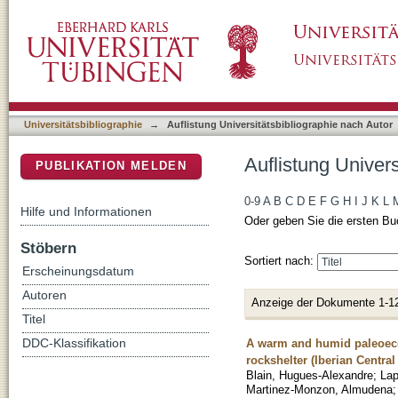
Auflistung Universitätsbibliographie nach Au
DSpace Repositorium (Manakin basiert)
Universitätsbibliographie
→
Auflistung Universitätsbibliographie nach Autor
Auflistung Univer
PUBLIKATION MELDEN
0-9
A
B
C
D
E
F
G
H
I
J
K
L
Hilfe und Informationen
Oder geben Sie die ersten Bu
Stöbern
Sortiert nach:
Erscheinungsdatum
Autoren
Anzeige der Dokumente 1-1
Titel
A warm and humid paleoecol
DDC-Klassifikation
rockshelter (Iberian Centra
Blain, Hugues-Alexandre
;
Lap
Martinez-Monzon, Almudena