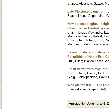
Blanco, Alejandro
;
Szabo, Ma
Late Pleistocene environmen
Blanco-Lapaz, Angel
;
Mata-G
New paleoecological insigh
Cave (Iberian Central System
Blain, Hugues-Alexandre
;
Lap
Marquina-Blasco, Rafael
;
Fag
Christophe
;
Higham, Tom
;
Za
Marquez, Belen
;
Perez-Gonza
Paleoclimatic and paleoenv
Paleolithic of Hohle Fels 
Luzi, Elisa
;
Blanco-Lapaz, An
Small vertebrates from the
Agusti, Jordi
;
Pinero, Pedro
;
Giorgi
;
Lordkipanidze, David
(
Who ate the fish? : The role
Blanco-Lapaz, Angel
(
2024
)
Anzeige der Dokumente 1-1