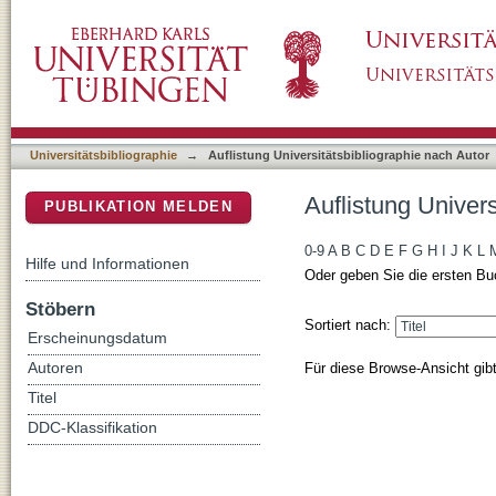
Auflistung Universitätsbibliographie nach Au
DSpace Repositorium (Manakin basiert)
Universitätsbibliographie
→
Auflistung Universitätsbibliographie nach Autor
Auflistung Univer
PUBLIKATION MELDEN
0-9
A
B
C
D
E
F
G
H
I
J
K
L
Hilfe und Informationen
Oder geben Sie die ersten Bu
Stöbern
Sortiert nach:
Erscheinungsdatum
Für diese Browse-Ansicht gib
Autoren
Titel
DDC-Klassifikation