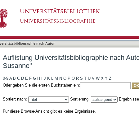
bliographie nach Autor "Birk, Claudia Susanne"
asiert)
versitätsbibliographie nach Autor
Auflistung Universitätsbibliographie nach Auto
Susanne"
0-9
A
B
C
D
E
F
G
H
I
J
K
L
M
N
O
P
Q
R
S
T
U
V
W
X
Y
Z
Oder geben Sie die ersten Buchstaben ein:
Sortiert nach:
Sortierung:
Ergebniss
Für diese Browse-Ansicht gibt es keine Ergebnisse.