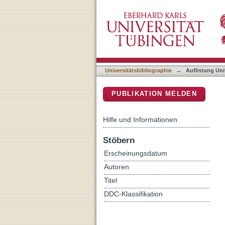
Auflistung Universitätsbi
DSpace Repositorium (Manakin b
Universitätsbibliographie
→
Auflistung Uni
PUBLIKATION MELDEN
Hilfe und Informationen
Stöbern
Erscheinungsdatum
Autoren
Titel
DDC-Klassifikation