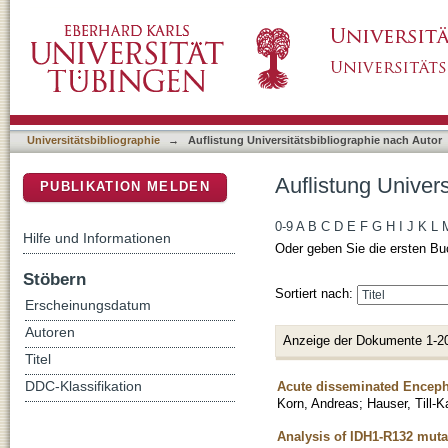
Auflistung Universitätsbibliographie nach Au
DSpace Repositorium (Manakin basiert)
Universitätsbibliographie
→
Auflistung Universitätsbibliographie nach Autor
Auflistung Univer
PUBLIKATION MELDEN
0-9
A
B
C
D
E
F
G
H
I
J
K
L
Hilfe und Informationen
Oder geben Sie die ersten Bu
Stöbern
Sortiert nach:
Erscheinungsdatum
Autoren
Anzeige der Dokumente 1-2
Titel
Acute disseminated Enceph
DDC-Klassifikation
Korn, Andreas
;
Hauser, Till-K
Analysis of IDH1-R132 muta