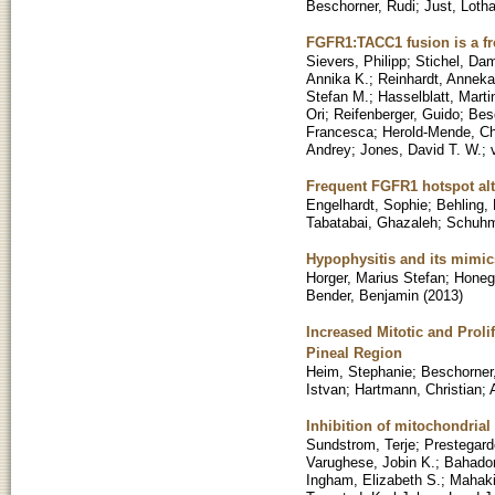
Beschorner, Rudi
;
Just, Lotha
FGFR1:TACC1 fusion is a fr
Sievers, Philipp
;
Stichel, Da
Annika K.
;
Reinhardt, Anneka
Stefan M.
;
Hasselblatt, Marti
Ori
;
Reifenberger, Guido
;
Bes
Francesca
;
Herold-Mende, Chr
Andrey
;
Jones, David T. W.
;
Frequent FGFR1 hotspot alt
Engelhardt, Sophie
;
Behling, 
Tabatabai, Ghazaleh
;
Schuhm
Hypophysitis and its mimics
Horger, Marius Stefan
;
Honeg
Bender, Benjamin
(
2013
)
Increased Mitotic and Proli
Pineal Region
Heim, Stephanie
;
Beschorner
Istvan
;
Hartmann, Christian
;
Inhibition of mitochondria
Sundstrom, Terje
;
Prestegard
Varughese, Jobin K.
;
Bahador
Ingham, Elizabeth S.
;
Mahaki