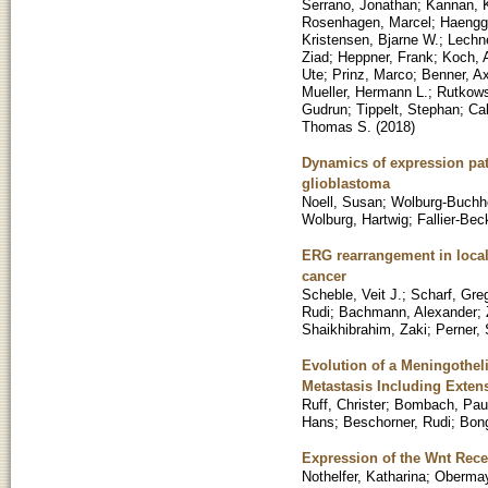
Serrano, Jonathan
;
Kannan, K
Rosenhagen, Marcel
;
Haenggi
Kristensen, Bjarne W.
;
Lechne
Ziad
;
Heppner, Frank
;
Koch, 
Ute
;
Prinz, Marco
;
Benner, Ax
Mueller, Hermann L.
;
Rutkows
Gudrun
;
Tippelt, Stephan
;
Ca
Thomas S.
(
2018
)
Dynamics of expression pat
glioblastoma
Noell, Susan
;
Wolburg-Buchh
Wolburg, Hartwig
;
Fallier-Bec
ERG rearrangement in local 
cancer
Scheble, Veit J.
;
Scharf, Gre
Rudi
;
Bachmann, Alexander
;
Shaikhibrahim, Zaki
;
Perner,
Evolution of a Meningothel
Metastasis Including Extens
Ruff, Christer
;
Bombach, Pau
Hans
;
Beschorner, Rudi
;
Bong
Expression of the Wnt Rece
Nothelfer, Katharina
;
Obermayr