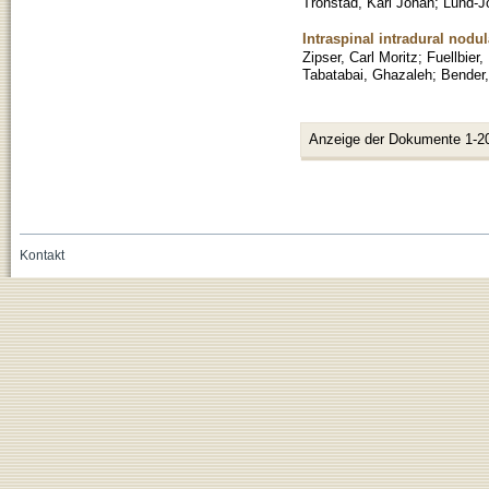
Tronstad, Karl Johan
;
Lund-J
Intraspinal intradural nodu
Zipser, Carl Moritz
;
Fuellbier,
Tabatabai, Ghazaleh
;
Bender
Anzeige der Dokumente 1-2
Kontakt