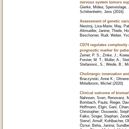
nervous system tumors supp
Gierke, Midea
;
Sperveslage,
Schittenhelm, Jens
(
2016
)
Assessment of genetic varia
Niestroj, Lisa-Marie
;
May, Pat
Altmueller, Janine
;
Thiele, Ho
Beschorner, Rudi
;
Weber, Yv
CD74 regulates complexity o
prognostic marker for patie
Zeiner, P. S.
;
Zinke, J.
;
Kowal
Forster, M. T.
;
Muller, A.
;
Stei
Stefanovic, S.
;
Weide, B.
;
Mi
Cholinergic innervation and
Braczynski, Anne K.
;
Gfroere
Mittelbronn, Michel
(
2020
)
Clinical outcome of biomark
Nahnsen, Sven
;
Renovanz, M
Bombach, Paula
;
Rieger, Dav
Hoffmann, Elgin
;
Gani, Cihan
Christopher
;
Ossowski, Step
Falko
;
Singer, Stephan
;
Zende
Stenzl, Arnulf
;
Kohlbacher, Ol
Öznur
;
Beha, Janina
;
Sundber