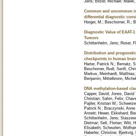
Jens
;
Bitzer, Michael
;
Malek,
Common and uncommon imagi
differential diagnostic cons
Horger, M.
;
Beschorner, R.
;
B
Diagnostic Value of EAAT-1
Tumors
Schittenhelm, Jens
;
Roser, F
Distribution and prognosti
checkpoints in human brai
Harter, Patrick N.
;
Bernatz, 
Beschorner, Rudi
;
Senft, Chri
Markus
;
Meinhardt, Matthias
Benjamin
;
Mittelbronn, Miche
DNA methylation-based clas
Capper, David
;
Jones, David 
Christian
;
Sahm, Felix
;
Chave
Pajtler, Kristian W.
;
Schweizer
Patrick N.
;
Braczynski, Anne
Annett
;
Hewer, Ekkehard
;
Bew
Schittenhelm, Jens
;
Staszews
Dietmar
;
Selt, Florian
;
Witt, 
Elisabeth
;
Scheurlen, Wolfra
Haberler, Christine
;
Bjerkvig, 