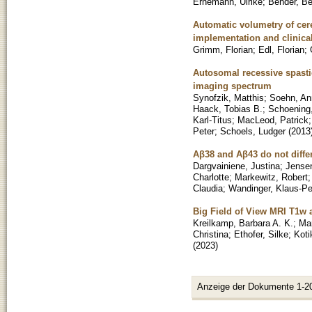
Ernemann, Ulrike
;
Bender, B
Automatic volumetry of cer
implementation and clinical
Grimm, Florian
;
Edl, Florian
;
Autosomal recessive spasti
imaging spectrum
Synofzik, Matthis
;
Soehn, An
Haack, Tobias B.
;
Schoening,
Karl-Titus
;
MacLeod, Patrick
Peter
;
Schoels, Ludger
(
2013
Aβ38 and Aβ43 do not diffe
Dargvainiene, Justina
;
Jensen
Charlotte
;
Markewitz, Robert
Claudia
;
Wandinger, Klaus-Pe
Big Field of View MRI T1w
Kreilkamp, Barbara A. K.
;
Mar
Christina
;
Ethofer, Silke
;
Koti
(
2023
)
Anzeige der Dokumente 1-2