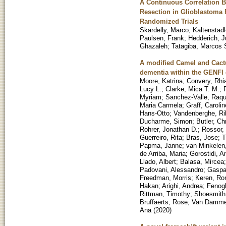
A Continuous Correlation
Resection in Glioblastoma 
Randomized Trials
Skardelly, Marco
;
Kaltenstadl
Paulsen, Frank
;
Hedderich, J
Ghazaleh
;
Tatagiba, Marcos 
A modified Camel and Cactu
dementia within the GENFI 
Moore, Katrina
;
Convery, Rhi
Lucy L.
;
Clarke, Mica T. M.
;
Myriam
;
Sanchez-Valle, Raqu
Maria Carmela
;
Graff, Carolin
Hans-Otto
;
Vandenberghe, Ri
Ducharme, Simon
;
Butler, Ch
Rohrer, Jonathan D.
;
Rossor, 
Guerreiro, Rita
;
Bras, Jose
;
T
Papma, Janne
;
van Minkelen
de Arriba, Maria
;
Gorostidi, A
Llado, Albert
;
Balasa, Mircea
Padovani, Alessandro
;
Gaspar
Freedman, Morris
;
Keren, Ro
Hakan
;
Arighi, Andrea
;
Fenogl
Rittman, Timothy
;
Shoesmith,
Bruffaerts, Rose
;
Van Damme,
Ana
(
2020
)