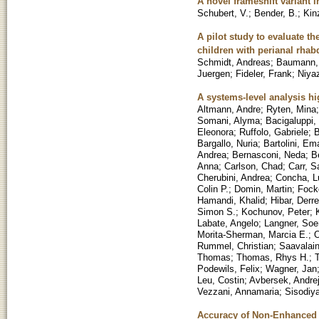
A novel frameshift variant
Schubert, V.
;
Bender, B.
;
Kin
A pilot study to evaluate t
children with perianal rh
Schmidt, Andreas
;
Baumann,
Juergen
;
Fideler, Frank
;
Niyaz
A systems-level analysis hi
Altmann, Andre
;
Ryten, Mina
Somani, Alyma
;
Bacigaluppi,
Eleonora
;
Ruffolo, Gabriele
;
B
Bargallo, Nuria
;
Bartolini, Em
Andrea
;
Bernasconi, Neda
;
B
Anna
;
Carlson, Chad
;
Carr, S
Cherubini, Andrea
;
Concha, L
Colin P.
;
Domin, Martin
;
Focke
Hamandi, Khalid
;
Hibar, Derre
Simon S.
;
Kochunov, Peter
;
Labate, Angelo
;
Langner, So
Morita-Sherman, Marcia E.
;
O
Rummel, Christian
;
Saavalain
Thomas
;
Thomas, Rhys H.
;
T
Podewils, Felix
;
Wagner, Jan
Leu, Costin
;
Avbersek, Andre
Vezzani, Annamaria
;
Sisodiy
Accuracy of Non-Enhanced 