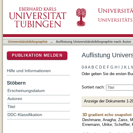
Auflistung Universitätsbibliographie nach Au
DSpace Repositorium (Manakin basiert)
Universitätsbibliographie
→
Auflistung Universitätsbibliographie nach Autor
Auflistung Univer
PUBLIKATION MELDEN
0-9
A
B
C
D
E
F
G
H
I
J
K
L
Hilfe und Informationen
Oder geben Sie die ersten Bu
Stöbern
Sortiert nach:
Erscheinungsdatum
Autoren
Anzeige der Dokumente 1-2
Titel
3D gradient echo snapshot 
DDC-Klassifikation
Deshmane, Anagha
;
Zaiss, M
Ernemann, Ulrike
;
Scheffler,