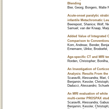
Blending
Bier, Georg
;
Bongers, Malte 
Acute-onset paralytic strabi
infantile Metachromatic Le
Beerepoot, Shanice
;
Wolf, Ni
Samuel
;
van der Knaap, Marj
Added Value of Integrated C
Comparison to Conventiona
Korn, Andreas
;
Bender, Benj
Ernemann, Ulrike
;
Brodoefel,
Age-specific CT and MRI tem
Rorden, Christopher
;
Bonilha
An Investigation of Cortico
Analysis: Results From t
Scaravilli, Alessandra
;
Mari, 
Benjamin
;
Kessler, Christoph
Daducci, Alessandro
;
Schuel
An MRI evaluation of white 
multi-center PROSPAX stu
Scaravilli, Alessandra
;
Gabusi
Benjamin
;
Kessler, Christoph