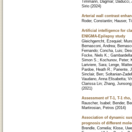
Timmann, Dagmar
;
Daducci,
Sirio
(
2024
)
Arterial wall contrast enh
Roder, Constantin
;
Hauser, Ti
Artificial intelligence for 
ENIGMA-Epilepsy study
Gleichgerrcht, Ezequiel
;
Muns
Bernasconi, Andrea
;
Bernasc
Fernando
;
Concha, Luis
;
Des
Focke, Niels K.
;
Gambardella
Simon S.
;
Kochunov, Peter
;
Lariviere, Sara
;
Lenge, Matte
Pardoe, Heath R.
;
Pariente, 
Sinclair, Ben
;
Soltanian-Zade
Vaudano, Anna Elisabetta
;
Vi
Clarissa Lin
;
Zhang, Junsong
(
2021
)
Assessment of T-1, T-1 rho, 
Rauscher, Isabel
;
Bender, Be
Martirosian, Petros
(
2014
)
Association of dynamic susc
prognosis of different mol
Brendle, Cornelia
;
Klose, Uw