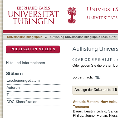
Auflistung Universitätsbibliographie nach Aut
DSpace Repositorium (Manakin basiert)
Universitätsbibliographie
→
Auflistung Universitätsbibliographie nach Autor
Auflistung Univers
PUBLIKATION MELDEN
0-9
A
B
C
D
E
F
G
H
I
J
K
L
Hilfe und Informationen
Oder geben Sie die ersten Bu
Stöbern
Sortiert nach:
Erscheinungsdatum
Autoren
Anzeige der Dokumente 1-5
Titel
Attitude Matters! How Attit
DDC-Klassifikation
Treatment
Bauer, Kerstin
;
Schild, Sandr
Philipp
;
Junne, Florian
;
Niess