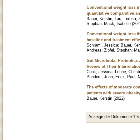
Conventional weight loss in
quantitative comparative an
Bauer, Kerstin
;
Lau, Teresa
;
Stephan
;
Mack, Isabelle
(
202
Conventional weight loss t
baseline and treatment effi
Schraml, Jessica
;
Bauer, Ker
Andreas
;
Zipfel, Stephan
;
Mac
Gut Microbiota, Probiotics 
Review of Their Interrelatio
Cook, Jessica
;
Lehne, Christ
Penders, John
;
Enck, Paul
;
M
The effects of moderate con
patients with severe obesit
Bauer, Kerstin
(
2022
)
Anzeige der Dokumente 1-5