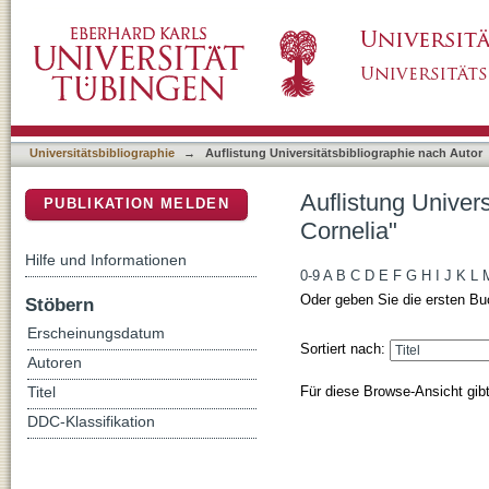
Auflistung Universitätsbibliographie nach Au
DSpace Repositorium (Manakin basiert)
Universitätsbibliographie
→
Auflistung Universitätsbibliographie nach Autor
Auflistung Univer
PUBLIKATION MELDEN
Cornelia"
Hilfe und Informationen
0-9
A
B
C
D
E
F
G
H
I
J
K
L
Oder geben Sie die ersten Bu
Stöbern
Erscheinungsdatum
Sortiert nach:
Autoren
Für diese Browse-Ansicht gib
Titel
DDC-Klassifikation