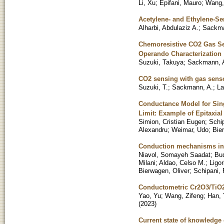
Li, Xu
;
Epifani, Mauro
;
Wang, 
Acetylene- and Ethylene-S
Alharbi, Abdulaziz A.
;
Sackma
Chemoresistive CO2 Gas S
Operando Characterization
Suzuki, Takuya
;
Sackmann, 
CO2 sensing with gas senso
Suzuki, T.
;
Sackmann, A.
;
La
Conductance Model for Sin
Limit: Example of Epitaxia
Simion, Cristian Eugen
;
Schip
Alexandru
;
Weimar, Udo
;
Bie
Conduction mechanisms in 
Niavol, Somayeh Saadat
;
Bu
Milani
;
Aldao, Celso M.
;
Ligor
Bierwagen, Oliver
;
Schipani, 
Conductometric Cr2O3/TiO2
Yao, Yu
;
Wang, Zifeng
;
Han, 
(
2023
)
Current state of knowledg