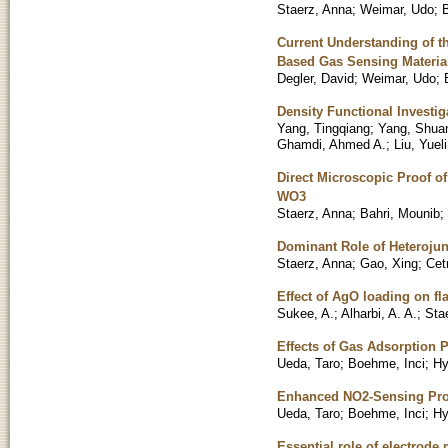
Staerz, Anna
;
Weimar, Udo
;
Current Understanding of 
Based Gas Sensing Materia
Degler, David
;
Weimar, Udo
;
Density Functional Investi
Yang, Tingqiang
;
Yang, Shua
Ghamdi, Ahmed A.
;
Liu, Yueli
Direct Microscopic Proof 
WO3
Staerz, Anna
;
Bahri, Mounib
;
Dominant Role of Heterojun
Staerz, Anna
;
Gao, Xing
;
Cet
Effect of AgO loading on f
Sukee, A.
;
Alharbi, A. A.
;
Sta
Effects of Gas Adsorption 
Ueda, Taro
;
Boehme, Inci
;
Hy
Enhanced NO2-Sensing Prop
Ueda, Taro
;
Boehme, Inci
;
Hy
Essential role of electrode