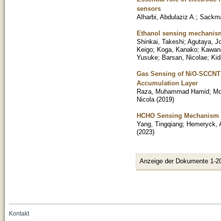
sensors
Alharbi, Abdulaziz A.
;
Sackma
Ethanol sensing mechanism
Shinkai, Takeshi
;
Agutaya, Jo
Keigo
;
Koga, Kanako
;
Kawan
Yusuke
;
Barsan, Nicolae
;
Kid
Gas Sensing of NiO-SCCNT C
Accumulation Layer
Raza, Muhammad Hamid
;
Mo
Nicola
(
2019
)
HCHO Sensing Mechanism o
Yang, Tingqiang
;
Hemeryck, 
(
2023
)
Anzeige der Dokumente 1-2
Kontakt