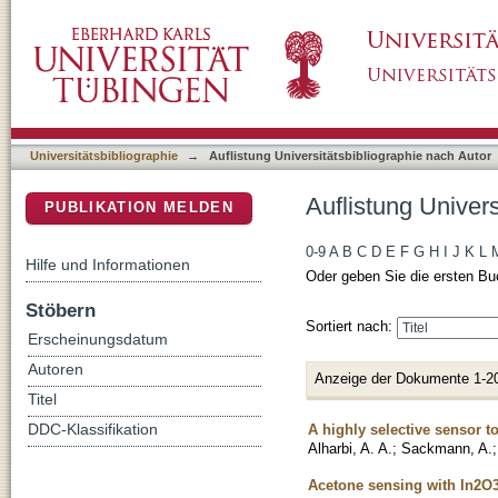
Auflistung Universitätsbibliographie nach Aut
DSpace Repositorium (Manakin basiert)
Universitätsbibliographie
→
Auflistung Universitätsbibliographie nach Autor
Auflistung Univer
PUBLIKATION MELDEN
0-9
A
B
C
D
E
F
G
H
I
J
K
L
Hilfe und Informationen
Oder geben Sie die ersten Bu
Stöbern
Sortiert nach:
Erscheinungsdatum
Autoren
Anzeige der Dokumente 1-2
Titel
A highly selective sensor 
DDC-Klassifikation
Alharbi, A. A.
;
Sackmann, A.
Acetone sensing with In2O3