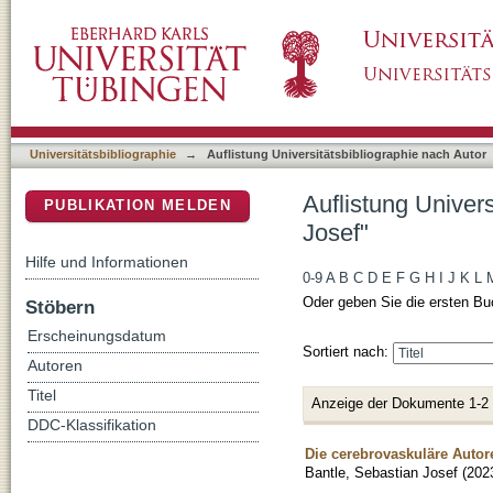
Auflistung Universitätsbibliographie nach Aut
DSpace Repositorium (Manakin basiert)
Universitätsbibliographie
→
Auflistung Universitätsbibliographie nach Autor
Auflistung Univers
PUBLIKATION MELDEN
Josef"
Hilfe und Informationen
0-9
A
B
C
D
E
F
G
H
I
J
K
L
Oder geben Sie die ersten Bu
Stöbern
Erscheinungsdatum
Sortiert nach:
Autoren
Titel
Anzeige der Dokumente 1-2
DDC-Klassifikation
Die cerebrovaskuläre Autor
Bantle, Sebastian Josef
(
202