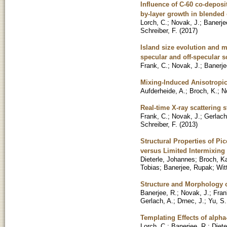
Influence of C-60 co-deposi
by-layer growth in blended 
Lorch, C.
;
Novak, J.
;
Banerje
Schreiber, F.
(
2017
)
Island size evolution and m
specular and off-specular s
Frank, C.
;
Novak, J.
;
Banerje
Mixing-Induced Anisotropic
Aufderheide, A.
;
Broch, K.
;
N
Real-time X-ray scattering
Frank, C.
;
Novak, J.
;
Gerlach
Schreiber, F.
(
2013
)
Structural Properties of P
versus Limited Intermixing
Dieterle, Johannes
;
Broch, Ka
Tobias
;
Banerjee, Rupak
;
Wit
Structure and Morphology o
Banerjee, R.
;
Novak, J.
;
Fran
Gerlach, A.
;
Drnec, J.
;
Yu, S.
Templating Effects of alph
Lorch, C.
;
Banerjee, R.
;
Diete