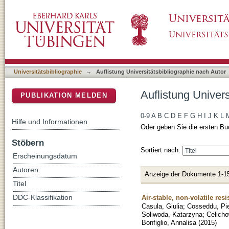
Auflistung Universitätsbibliographie nach Au
DSpace Repositorium (Manakin basiert)
Universitätsbibliographie
→
Auflistung Universitätsbibliographie nach Autor
Auflistung Univer
PUBLIKATION MELDEN
0-9
A
B
C
D
E
F
G
H
I
J
K
L
Hilfe und Informationen
Oder geben Sie die ersten Bu
Stöbern
Sortiert nach:
Erscheinungsdatum
Autoren
Anzeige der Dokumente 1-1
Titel
Air-stable, non-volatile r
DDC-Klassifikation
Casula, Giulia
;
Cosseddu, Pi
Soliwoda, Katarzyna
;
Celicho
Bonfiglio, Annalisa
(
2015
)