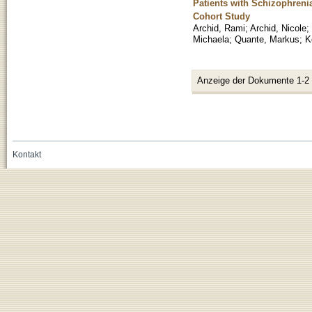
Patients with Schizophren
Cohort Study
Archid, Rami
;
Archid, Nicole
;
Michaela
;
Quante, Markus
;
K
Anzeige der Dokumente 1-2
Kontakt