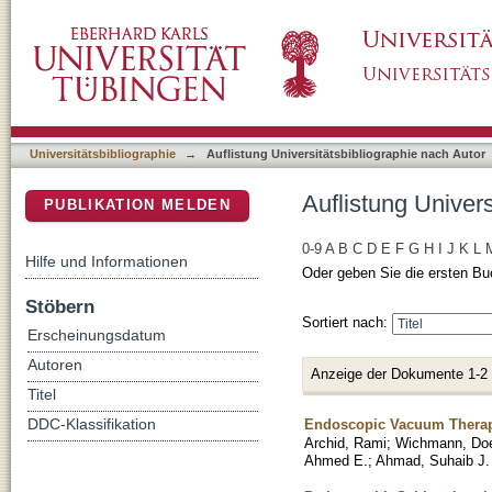
Auflistung Universitätsbibliographie nach Aut
DSpace Repositorium (Manakin basiert)
Universitätsbibliographie
→
Auflistung Universitätsbibliographie nach Autor
Auflistung Univers
PUBLIKATION MELDEN
0-9
A
B
C
D
E
F
G
H
I
J
K
L
Hilfe und Informationen
Oder geben Sie die ersten Bu
Stöbern
Sortiert nach:
Erscheinungsdatum
Autoren
Anzeige der Dokumente 1-2
Titel
Endoscopic Vacuum Therapy
DDC-Klassifikation
Archid, Rami
;
Wichmann, Doe
Ahmed E.
;
Ahmad, Suhaib J.