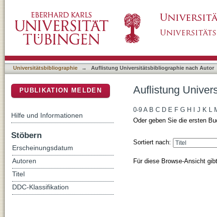
Auflistung Universitätsbibliographie nach Au
DSpace Repositorium (Manakin basiert)
Universitätsbibliographie
→
Auflistung Universitätsbibliographie nach Autor
Auflistung Univer
PUBLIKATION MELDEN
0-9
A
B
C
D
E
F
G
H
I
J
K
L
Hilfe und Informationen
Oder geben Sie die ersten Bu
Stöbern
Sortiert nach:
Erscheinungsdatum
Für diese Browse-Ansicht gib
Autoren
Titel
DDC-Klassifikation