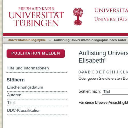
Auflistung Universitätsbibliographie nach A
DSpace Repositorium (Manakin basiert)
Universitätsbibliographie
→
Auflistung Universitätsbibliographie nach Autor
Auflistung Univer
PUBLIKATION MELDEN
Elisabeth"
Hilfe und Informationen
0-9
A
B
C
D
E
F
G
H
I
J
K
L
Oder geben Sie die ersten Bu
Stöbern
Erscheinungsdatum
Sortiert nach:
Autoren
Für diese Browse-Ansicht gib
Titel
DDC-Klassifikation